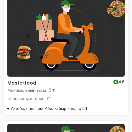
4.6
Masterfood
Минимальный заказ: 0 ₸
Ценовая категория: ₸₸
Актобе, проспект Абилкайыр хана, 54Л