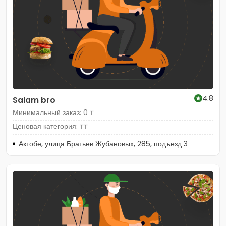
4.8
Salam bro
Минимальный заказ: 0 ₸
Ценовая категория: ₸₸
Актобе, улица Братьев Жубановых, 285, подъезд 3