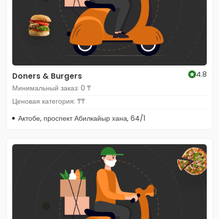
4.8
Doners & Burgers
Минимальный заказ: 0 ₸
Ценовая категория: ₸₸
Актобе, проспект Абилкайыр хана, 64/1