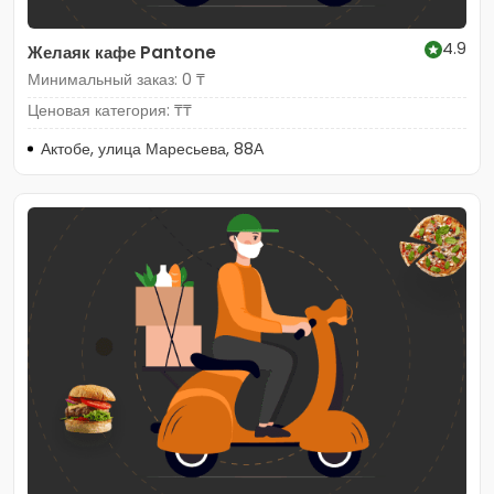
4.9
Желаяк кафе Pantone
Минимальный заказ: 0 ₸
Ценовая категория: ₸₸
Актобе, улица Маресьева, 88А