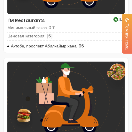
4.9
I'M Restaurants
Тёмная тема
Минимальный заказ: 0 ₸
Ценовая категория: [6]
Актобе, проспект Абилкайыр хана, 96