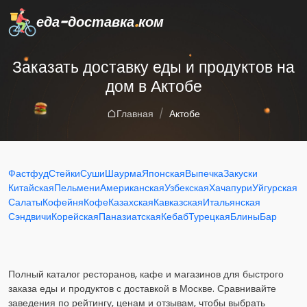
еда-доставка
.
ком
Заказать доставку еды и продуктов на
дом в Актобе
Главная
Актобе
Фастфуд
Стейки
Суши
Шаурма
Японская
Выпечка
Закуски
Китайская
Пельмени
Американская
Узбекская
Хачапури
Уйгурская
Салаты
Кофейня
Кофе
Казахская
Кавказская
Итальянская
Сэндвичи
Корейская
Паназиатская
Кебаб
Турецкая
Блины
Бар
Полный каталог ресторанов, кафе и магазинов для быстрого
заказа еды и продуктов с доставкой в Москве. Сравнивайте
заведения по рейтингу, ценам и отзывам, чтобы выбрать