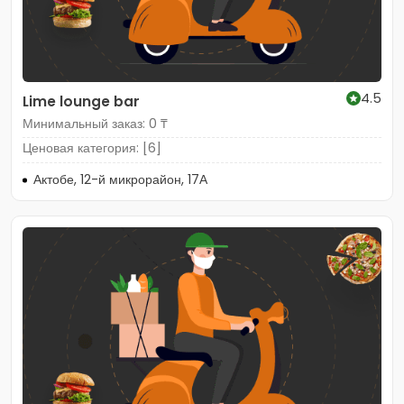
4.5
Lime lounge bar
Минимальный заказ: 0 ₸
Ценовая категория: [6]
Актобе, 12-й микрорайон, 17А