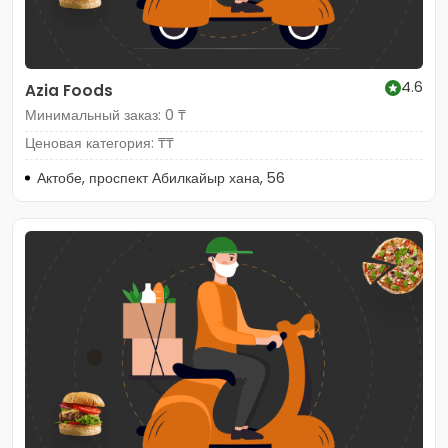
4.6
Azia Foods
Минимальный заказ: 0 ₸
Ценовая категория: ₸₸
Актобе, проспект Абилкайыр хана, 56