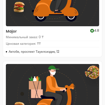
4.8
Major
Минимальный заказ: 0 ₸
Ценовая категория: ₸₸
Актобе, проспект Тауелсиздик, 12