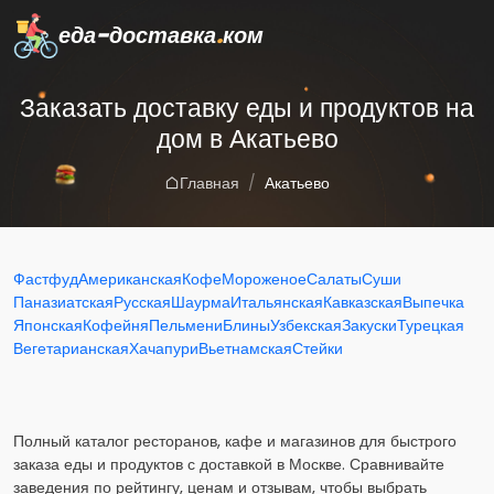
еда-доставка
.
ком
Заказать доставку еды и продуктов на
дом в Акатьево
Главная
Акатьево
Фастфуд
Американская
Кофе
Мороженое
Салаты
Суши
Паназиатская
Русская
Шаурма
Итальянская
Кавказская
Выпечка
Японская
Кофейня
Пельмени
Блины
Узбекская
Закуски
Турецкая
Вегетарианская
Хачапури
Вьетнамская
Стейки
Полный каталог ресторанов, кафе и магазинов для быстрого
заказа еды и продуктов с доставкой в Москве. Сравнивайте
заведения по рейтингу, ценам и отзывам, чтобы выбрать