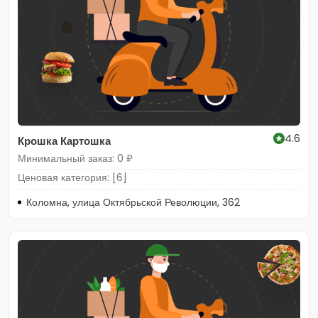
4.6
Крошка Картошка
Минимальный заказ: 0 ₽
Ценовая категория: [6]
Коломна, улица Октябрьской Революции, 362