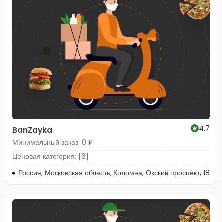
4.7
BanZayka
Минимальный заказ: 0 ₽
Ценовая категория: [6]
Россия, Московская область, Коломна, Окский проспект, 18