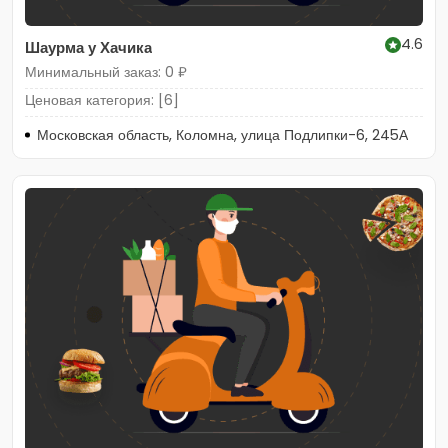
4.6
Шаурма у Хачика
Минимальный заказ: 0 ₽
Ценовая категория: [6]
Московская область, Коломна, улица Подлипки-6, 245А