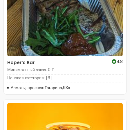
4.8
Hoper's Bar
Минимальный заказ: 0 ₸
Ценовая категория: [6]
Алматы, проспектГагарина,93а