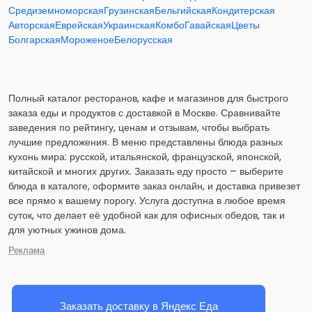
Средиземноморская
Грузинская
Бельгийская
Кондитерская
Авторская
Еврейская
Украинская
Комбо
Гавайская
Цветы
Болгарская
Мороженое
Белорусская
Полный каталог ресторанов, кафе и магазинов для быстрого
заказа еды и продуктов с доставкой в Москве. Сравнивайте
заведения по рейтингу, ценам и отзывам, чтобы выбрать
лучшие предложения. В меню представлены блюда разных
кухонь мира: русской, итальянской, французской, японской,
китайской и многих других. Заказать еду просто – выберите
блюда в каталоге, оформите заказ онлайн, и доставка привезет
все прямо к вашему порогу. Услуга доступна в любое время
суток, что делает её удобной как для офисных обедов, так и
для уютных ужинов дома.
Реклама
Заказать доставку в Яндекс Еда