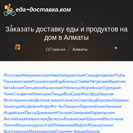
еда-доставка
.
ком
Заказать доставку еды и продуктов на
дом в Алматы
Главная
Алматы
Японская
Американская
Азербайджанская
Скандинавская
Рыба
Паназиатская
Итальянская
Бар
Блины
Стейки
Уйгурская
Выпечка
Китайская
Пельмени
Казахская
Узбекская
Корейская
Турецкая
Поке
Сэндвичи
Немецкая
Пицца
Вок
Суши
Фастфуд
Закуски
Вегетарианская
Детское меню
Салаты
Стритфуд
Бургеры
Шаурма
Хачапури
Кофейня
Кофе
Фо-бо
Пекарня
Европейская
Хинкали
Индийская
Паста
Домашняя
Русская
Завтраки
Израильская
Английская
Кавказская
Десерты
Балканская
Шашлык
Восточная
Ланчи
Морепродукты
Хлеб
Ливанская
Вафли
Французская
Вьетнамская
Мексиканская
Горячие блюда
Халяль