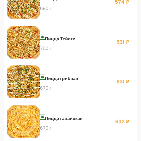
574 ₽
680 г
Пицца Тейсти
631 ₽
700 г
Пицца грибная
631 ₽
670 г
Пицца гавайская
632 ₽
670 г