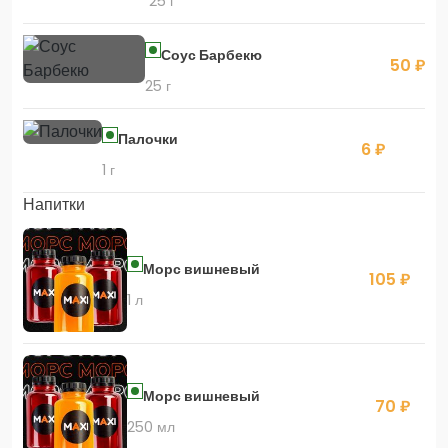
25 г
Соус Барбекю
50 ₽
25 г
Палочки
6 ₽
1 г
Напитки
Морс вишневый
105 ₽
1 л
Морс вишневый
70 ₽
250 мл