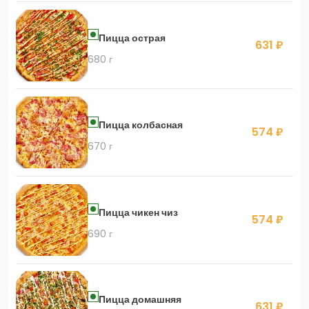
Пицца острая
631 ₽
680 г
Пицца колбасная
574 ₽
670 г
Пицца чикен чиз
574 ₽
690 г
Пицца домашняя
631 ₽