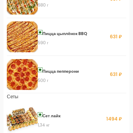
680 г
Пицца цыплёнок BBQ
631 ₽
590 г
Пицца пепперони
631 ₽
500 г
Сеты
Сет лайк
1494 ₽
1,34 кг