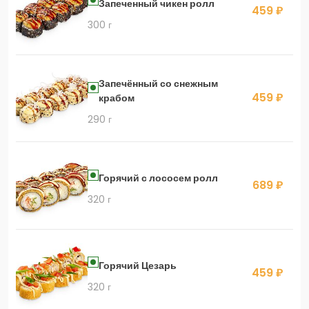
Запеченный чикен ролл
459 ₽
300 г
Запечённый со снежным
459 ₽
крабом
290 г
Горячий с лососем ролл
689 ₽
320 г
Горячий Цезарь
459 ₽
320 г