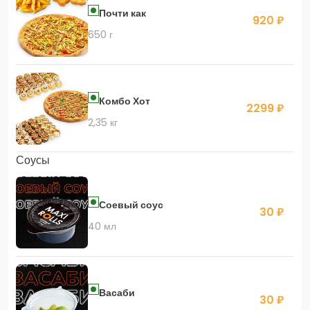
Почти как
920 ₽
650 г
Комбо Хот
2299 ₽
2,35 кг
Соусы
Соевый соус
30 ₽
40 мл
Васаби
30 ₽