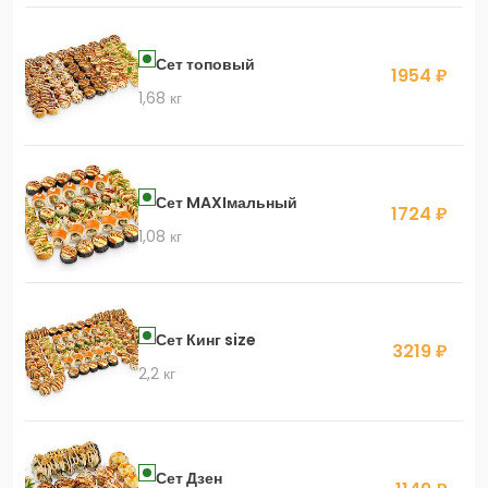
Сет топовый
1954 ₽
1,68 кг
Сет MAXIмальный
1724 ₽
1,08 кг
Сет Кинг size
3219 ₽
2,2 кг
Сет Дзен