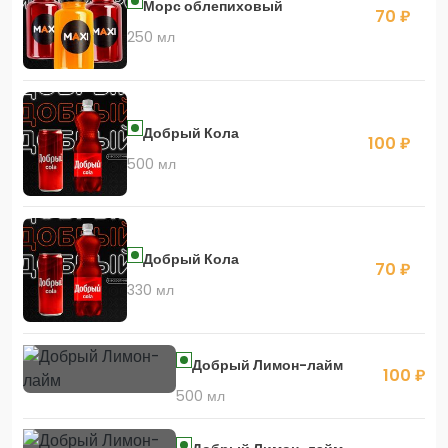
Морс облепиховый
70 ₽
250 мл
Добрый Кола
100 ₽
500 мл
Добрый Кола
70 ₽
330 мл
Добрый Лимон-лайм
100 ₽
500 мл