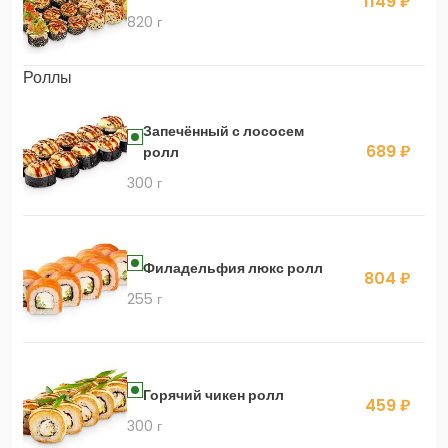
1149 ₽
820 г
Роллы
Запечённый с лососем
689 ₽
ролл
300 г
Филадельфия люкс ролл
804 ₽
255 г
Горячий чикен ролл
459 ₽
300 г