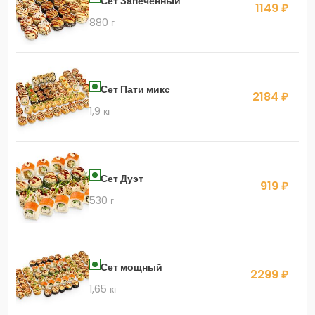
Сет Запеченный
1149 ₽
880 г
Сет Пати микс
2184 ₽
1,9 кг
Сет Дуэт
919 ₽
530 г
Сет мощный
2299 ₽
1,65 кг