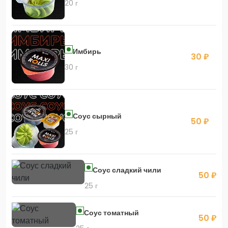
20 г
Имбирь
30 ₽
30 г
Соус сырный
50 ₽
25 г
Соус сладкий чили
50 ₽
25 г
Соус томатный
50 ₽