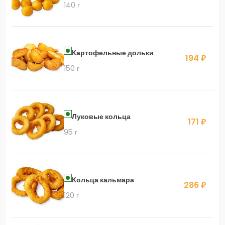
140 г
Картофельные дольки
194 ₽
150 г
Луковые кольца
171 ₽
95 г
Кольца кальмара
286 ₽
120 г