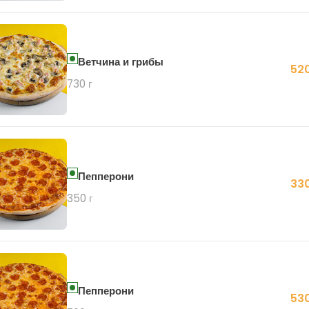
Ветчина и грибы
520
730 г
Пепперони
330
350 г
Пепперони
530