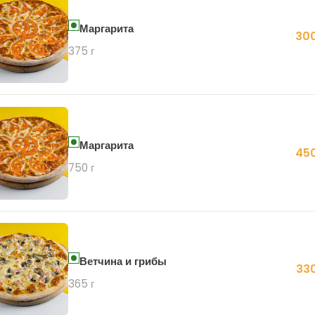
Маргарита
300
375 г
Маргарита
450
750 г
Ветчина и грибы
330
365 г