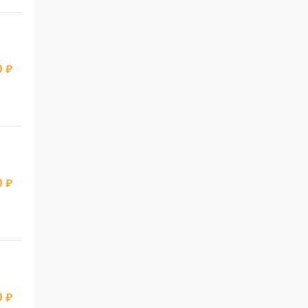
 ₽
 ₽
 ₽