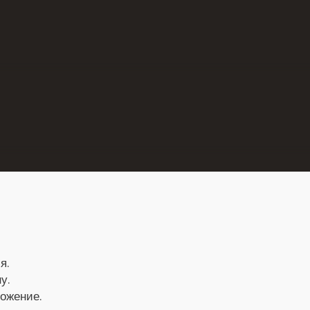
я.
у.
ложение.