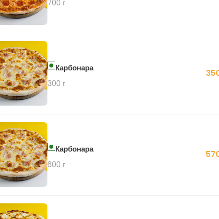
700 г
Карбонара
350
300 г
Карбонара
570
600 г