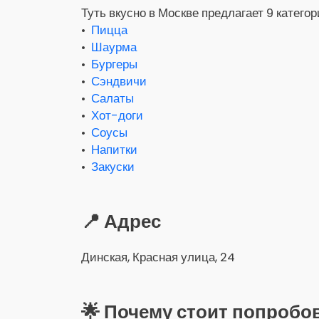
Туть вкусно в Москве предлагает 9 катего
•
Пицца
•
Шаурма
•
Бургеры
•
Сэндвичи
•
Салаты
•
Хот-доги
•
Соусы
•
Напитки
•
Закуски
📍 Адрес
Динская, Красная улица, 24
🌟 Почему стоит попробо