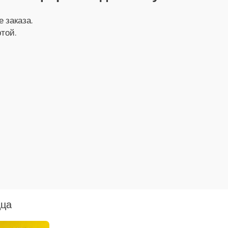
 заказа.
той.
ца