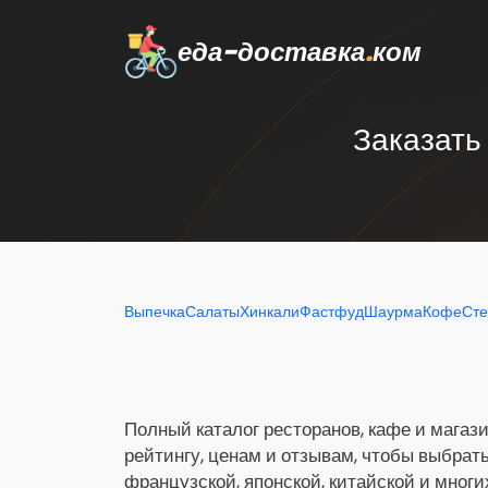
еда-доставка
.
ком
Заказать
Выпечка
Салаты
Хинкали
Фастфуд
Шаурма
Кофе
Сте
Полный каталог ресторанов, кафе и магази
рейтингу, ценам и отзывам, чтобы выбрат
французской, японской, китайской и многи