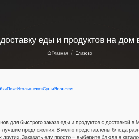
 доставку еды и продуктов на дом 
Главная
Елизово
йки
Поке
Итальянская
Суши
Японская
нов для быстрого заказа еды и продуктов с доставкой в 
ь лучшие предложения. В меню представлены блюда разны
х других. Заказать еду просто – выберите блюда в катало