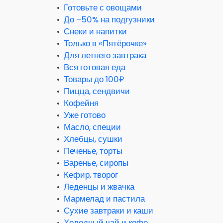
•
Готовьте с овощами
•
До –50% на подгузники
•
Снеки и напитки
•
Только в «Пятёрочке»
•
Для летнего завтрака
•
Вся готовая еда
•
Товары до 100₽
•
Пицца, сендвичи
•
Кофейня
•
Уже готово
•
Масло, специи
•
Хлебцы, сушки
•
Печенье, торты
•
Варенье, сиропы
•
Кефир, творог
•
Леденцы и жвачка
•
Мармелад и пастила
•
Сухие завтраки и каши
•
Холодный чай и кофе