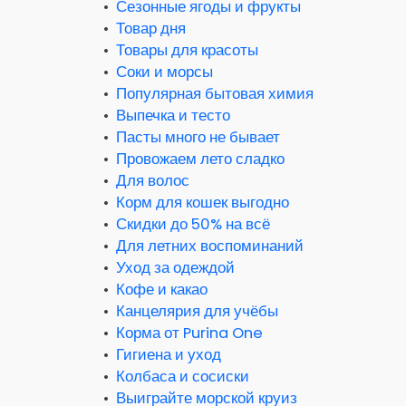
•
Сезонные ягоды и фрукты
•
Товар дня
•
Товары для красоты
•
Соки и морсы
•
Популярная бытовая химия
•
Выпечка и тесто
•
Пасты много не бывает
•
Провожаем лето сладко
•
Для волос
•
Корм для кошек выгодно
•
Скидки до 50% на всё
•
Для летних воспоминаний
•
Уход за одеждой
•
Кофе и какао
•
Канцелярия для учёбы
•
Корма от Purina One
•
Гигиена и уход
•
Колбаса и сосиски
•
Выиграйте морской круиз