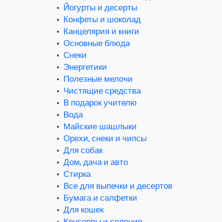
•
Йогурты и десерты
•
Конфеты и шоколад
•
Канцелярия и книги
•
Основные блюда
•
Снеки
•
Энергетики
•
Полезные мелочи
•
Чистящие средства
•
В подарок учителю
•
Вода
•
Майские шашлыки
•
Орехи, снеки и чипсы
•
Для собак
•
Дом, дача и авто
•
Стирка
•
Все для выпечки и десертов
•
Бумага и салфетки
•
Для кошек
•
Консервы и соления