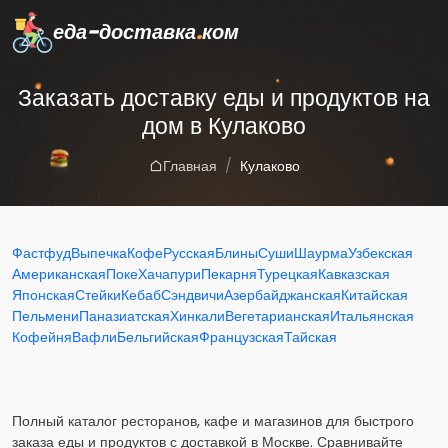
еда-доставка
.
ком
Заказать доставку еды и продуктов на
дом в Кулаково
Главная
Кулаково
Фастфуд
Выпечка
Кофе
Русская
Блины
Суши
Шаурма
Узбекская
Американская
Поке
Хачапури
Пекарня
Турецкая
Кавказская
Японская
Стейки
Кебаб
Сэндвичи
Азербайджанская
Китайская
Пельмени
Паназиатская
Хинкали
Вегетарианская
Итальянская
Кофейня
Вафли
Бельгийская
Французская
Тайская
Полный каталог ресторанов, кафе и магазинов для быстрого
заказа еды и продуктов с доставкой в Москве. Сравнивайте