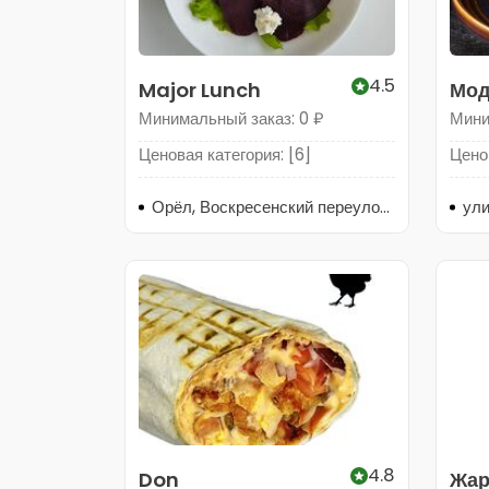
4.5
Major Lunch
Мод
Минимальный заказ: 0 ₽
Мини
Ценовая категория: [6]
Ценов
Орёл, Воскресенский переулок, 11
ули
4.8
Don
Жар