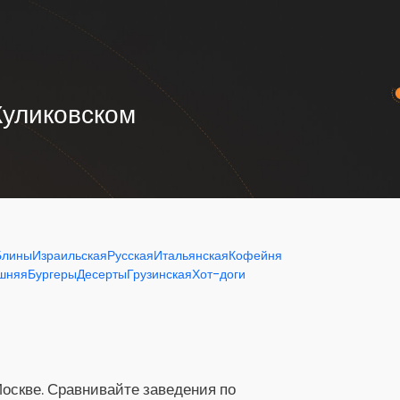
Куликовском
Блины
Израильская
Русская
Итальянская
Кофейня
шняя
Бургеры
Десерты
Грузинская
Хот-доги
Москве. Сравнивайте заведения по