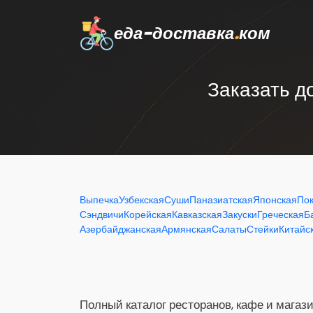
еда-доставка
.
ком
Заказать д
Выпечка
Узбекская
Суши
Паназиатская
Японская
По
Сэндвичи
Корейская
Кавказская
Закуски
Греческая
Б
Азербайджанская
Армянская
Салаты
Стейки
Китайс
Полный каталог ресторанов, кафе и магази