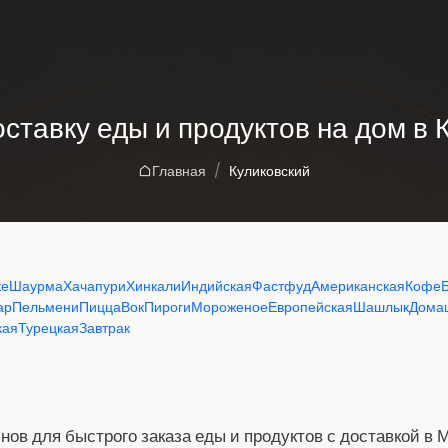
оставку еды и продуктов на дом в 
Главная
Куликовский
ке
Шаурма
Хачапури
Хинкали
Индийская
Фастфуд
Американская
Кофе
ар
Пельмени
Пицца
Вок
Пироги
Мороженое
Европейская
Шашлык
Дома
кая
Турецкая
Завтрак
нов для быстрого заказа еды и продуктов с доставкой в 