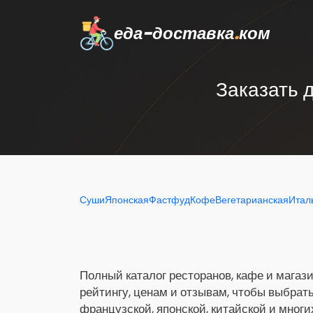
еда-доставка
.
ком
Заказать 
Суши
Японская
Фастфуд
Кофе
Вегетарианская
Итал
Полный каталог ресторанов, кафе и магази
рейтингу, ценам и отзывам, чтобы выбрат
французской, японской, китайской и многи