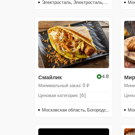
Электросталь, Электросталь, улица Северная, 3
4.8
Смайлик
Мир
Gril
Минимальный заказ: 0 ₽
Мини
Ценовая категория: [6]
Ценов
Московская область, Богородский городской округ, Ногинск, улица Леснова, 2