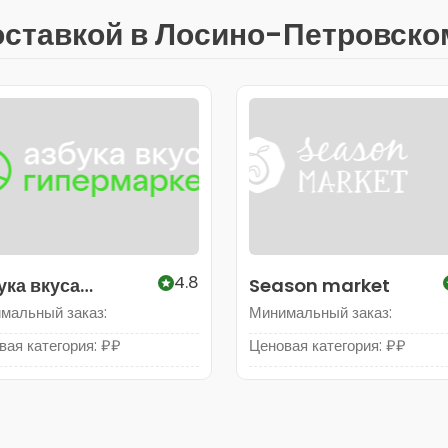
оставкой в Лосино-Петровско
4.8
ука вкуса
Season market
ермаркет
мальный заказ:
Минимальный заказ:
вая категория: ₽₽
Ценовая категория: ₽₽