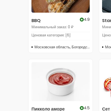
4.9
BBQ
Sta
Минимальный заказ: 0 ₽
Мини
Ценовая категория: [6]
Ценов
Московская область, Богородский городской округ, Ногинск, территория Промплощадка № 1, с1
4.5
Пикколо аморе
Сет