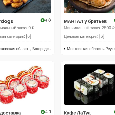
4.8
rdogs
МАНГАЛ у братьев
мальный заказ: 0 ₽
Минимальный заказ: 2500 ₽
ая категория: [6]
Ценовая категория: [6]
Московская область, Богородский городской округ, Ногинск, улица 3-го Интернационала, 62
4.9
 доставка
Кафе ЛаТуа