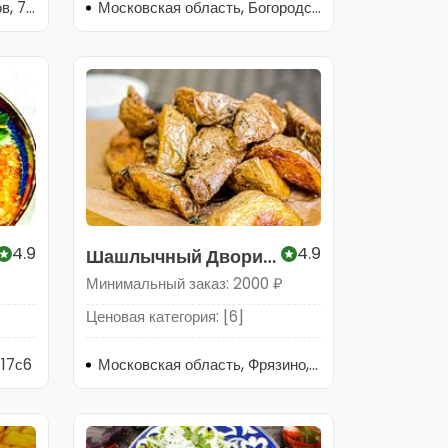
Ногинск, улица Декабристов, 79Б
Московская область, Богородский городской округ, Ногинск, улица Леснова, 2с1
4.9
4.9
Шашлычный Дворик
набран
Минимальный заказ: 2000 ₽
Ценовая категория: [6]
 17с6
Московская область, Фрязино, Вокзальная улица, 6Б