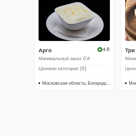
4.6
Арго
Три
Ша
Минимальный заказ: 0 ₽
Мини
Ценовая категория: [6]
Ценов
Московская область, Богородский городской округ, Ногинск, Рогожская улица, 64