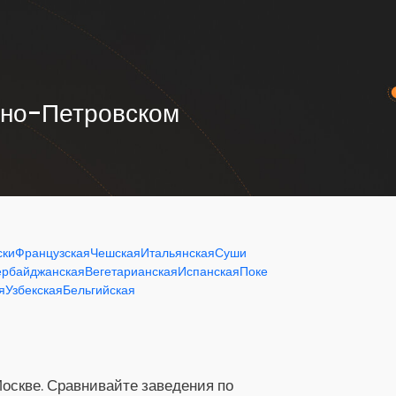
сино-Петровском
ски
Французская
Чешская
Итальянская
Суши
ербайджанская
Вегетарианская
Испанская
Поке
я
Узбекская
Бельгийская
Москве. Сравнивайте заведения по