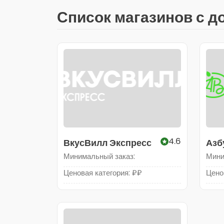
Список магазинов с д
4.6
ВкусВилл Экспресс
Азб
Гип
Минимальный заказ:
Мини
Ценовая категория: ₽₽
Цено