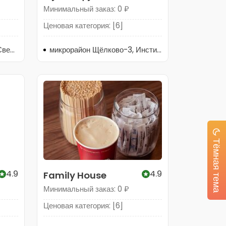
Минимальный заказ: 0 ₽
Ценовая категория: [6]
Москва, рабочий посёлок Свердловский, Заводская улица, 1А
микрорайон Щёлково-3, Институтская улица, 29
Тёмная тема
4.9
4.9
Family House
Минимальный заказ: 0 ₽
Ценовая категория: [6]