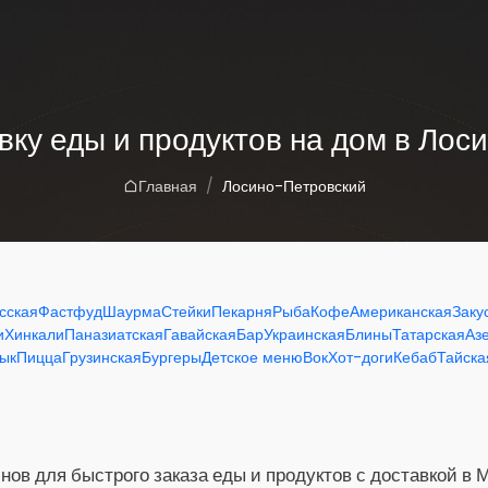
вку еды и продуктов на дом в Ло
Главная
Лосино-Петровский
сская
Фастфуд
Шаурма
Стейки
Пекарня
Рыба
Кофе
Американская
Заку
и
Хинкали
Паназиатская
Гавайская
Бар
Украинская
Блины
Татарская
Аз
ык
Пицца
Грузинская
Бургеры
Детское меню
Вок
Хот-доги
Кебаб
Тайска
нов для быстрого заказа еды и продуктов с доставкой в 