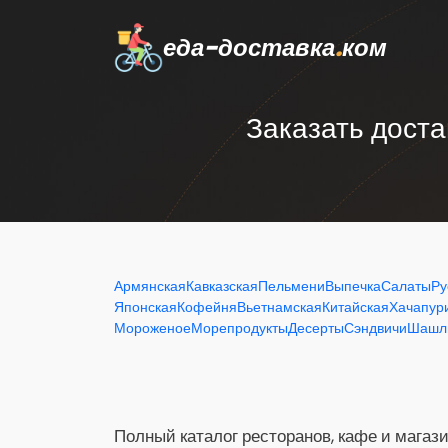
еда-доставка
.
ком
Заказать доста
Армянская
Кавказская
Пельмени
Выпечка
Салаты
Ру
Японская
Кофейня
Вьетнамская
Китайская
Хачапур
Мороженое
Морепродукты
Десерты
Сэндвичи
Шашл
Полный каталог ресторанов, кафе и магази