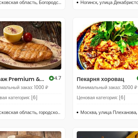
Московская область, Богородский городской округ, Ногинск, Рабочая улица, 12А
4.7
аж Premium &
Пекарня хоровац
l
мальный заказ: 1000 ₽
Минимальный заказ: 3000 ₽
ая категория: [6]
Ценовая категория: [6]
Московская область, городской округ Лосино-Петровский, рабочий посёлок Свердловский, Набережная улица, 8А
Москва, улица Плеханова,