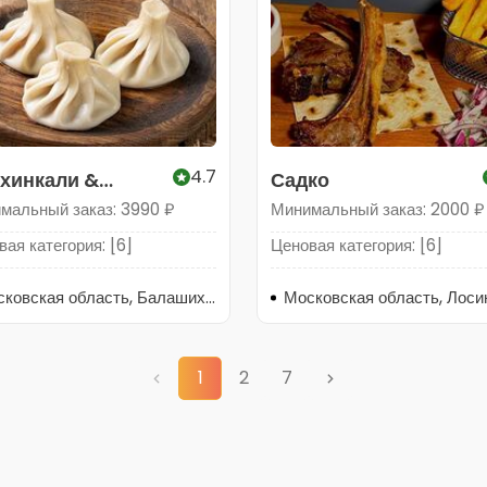
4.7
 хинкали &
Садко
шлык
мальный заказ: 3990 ₽
Минимальный заказ: 2000 ₽
ая категория: [6]
Ценовая категория: [6]
Московская область, Балашиха, Щёлковское шоссе, 87с1
1
2
7