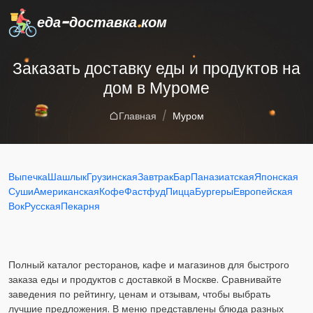
еда-доставка
.
ком
Заказать доставку еды и продуктов на
дом в Муроме
Главная
Муром
Выпечка
Шашлык
Грузинская
Завтрак
Бар
Паназиатская
Японская
Суши
Американская
Кофе
Фастфуд
Пицца
Бургеры
Европейская
Вок
Русская
Пекарня
Полный каталог ресторанов, кафе и магазинов для быстрого
заказа еды и продуктов с доставкой в Москве. Сравнивайте
заведения по рейтингу, ценам и отзывам, чтобы выбрать
лучшие предложения. В меню представлены блюда разных