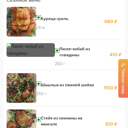
Сезонное меню
Скидка 400 руб. на первый заказ в приложении!
Курица гриль
680 ₽
1,6 кг
Скидка 450 руб. на первый заказ в приложении
Люля-кебаб из
410 ₽
говядины
250 г
Тёмная тема
Шашлык из cвинoй шейки
550 ₽
250 г
Стейк из свинины на
610 ₽
мангале