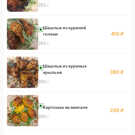
250 г
Шашлык из куриной
410 ₽
голени
250 г
Шашлык из куриных
380 ₽
крыльев
250 г
Картошка на мангале
230 ₽
300 г