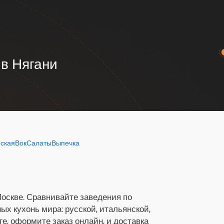
 в Нягани
йская
Вок
Салаты
Выпечка
Москве. Сравнивайте заведения по
х кухонь мира: русской, итальянской,
ге, оформите заказ онлайн, и доставка