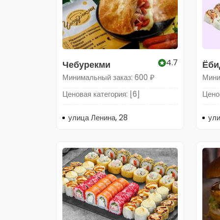
4.7
Чебурекми
Ёби
Минимальный заказ: 600 ₽
Мини
Ценовая категория: [6]
Ценов
улица Ленина, 28
ули