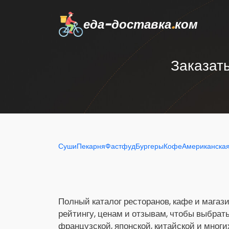
еда-доставка
.
ком
Заказать
Суши
Пекарня
Фастфуд
Бургеры
Кофе
Американска
Полный каталог ресторанов, кафе и магази
рейтингу, ценам и отзывам, чтобы выбрат
французской, японской, китайской и многи