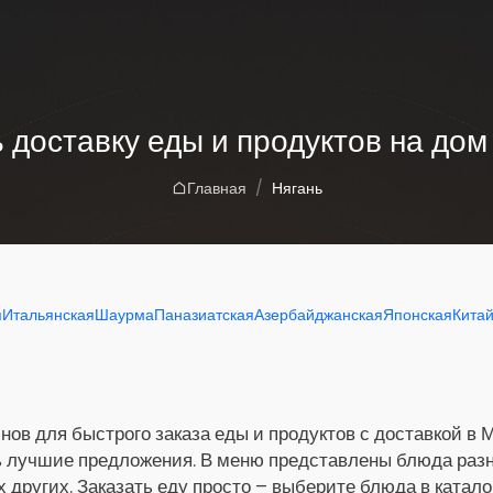
 доставку еды и продуктов на дом
Главная
Нягань
я
Итальянская
Шаурма
Паназиатская
Азербайджанская
Японская
Кита
нов для быстрого заказа еды и продуктов с доставкой в 
ь лучшие предложения. В меню представлены блюда разны
х других. Заказать еду просто – выберите блюда в катало