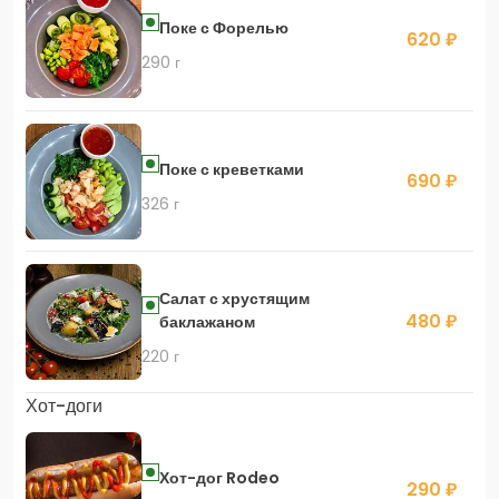
Поке с Форелью
620 ₽
290 г
Поке с креветками
690 ₽
326 г
Салат с хрустящим
480 ₽
баклажаном
220 г
Хот-доги
Хот-дог Rodeo
290 ₽