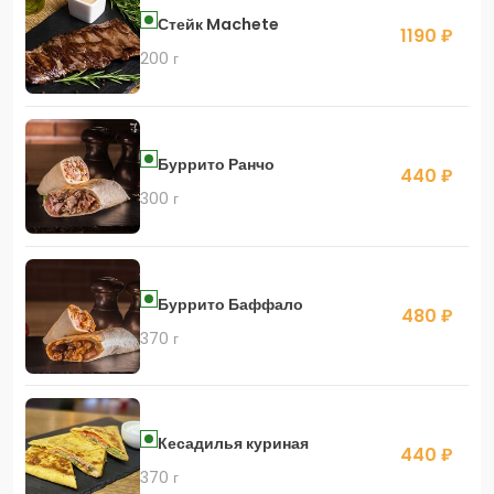
Стейк Machete
1190 ₽
200 г
Буррито Ранчо
440 ₽
300 г
Буррито Баффало
480 ₽
370 г
Кесадилья куриная
440 ₽
370 г