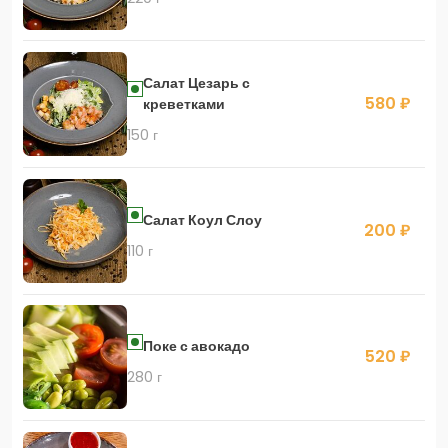
Салат Цезарь с
580 ₽
креветками
150 г
Салат Коул Слоу
200 ₽
110 г
Поке с авокадо
520 ₽
280 г