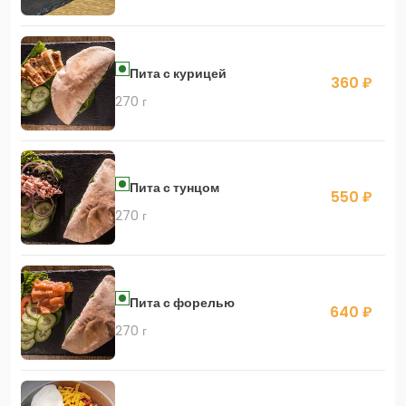
Пита с курицей
360 ₽
270 г
Пита с тунцом
550 ₽
270 г
Пита с форелью
640 ₽
270 г