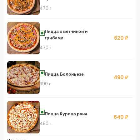
470 г
Пицца с ветчиной и
620 ₽
грибами
470 г
Пицца Болоньезе
490 ₽
390 г
Пицца Курица ранч
640 ₽
480 г