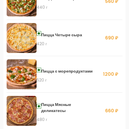
560 ₽
440 г
Пицца Четыре сыра
690 ₽
420 г
Пицца с морепродуктами
1200 ₽
520 г
Пицца Мясные
660 ₽
деликатесы
480 г