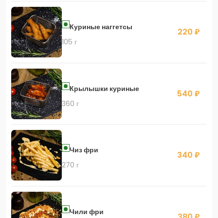
Куриные наггетсы
220 ₽
105 г
Крылышки куриные
540 ₽
360 г
Чиз фри
340 ₽
270 г
Чили фри
380 ₽