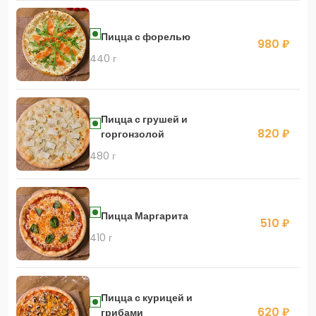
Пицца с форелью
980 ₽
440 г
Пицца с грушей и
820 ₽
горгонзолой
480 г
Пицца Маргарита
510 ₽
410 г
Пицца с курицей и
620 ₽
грибами