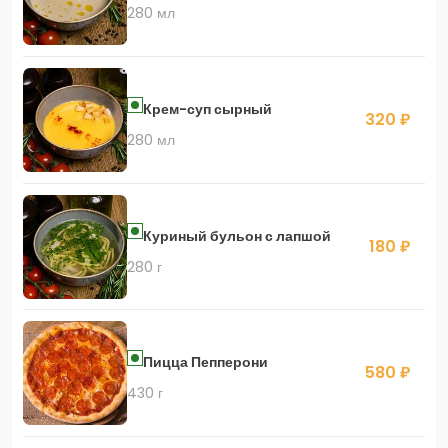
280 мл
Крем-суп сырный
320 ₽
280 мл
Куриный бульон с лапшой
180 ₽
280 г
Пицца Пепперони
580 ₽
430 г