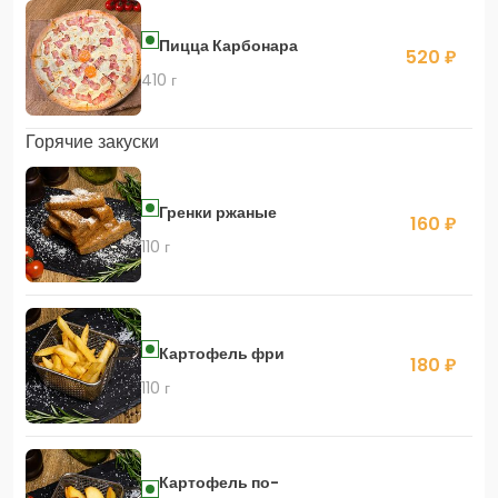
Пицца Карбонара
520 ₽
410 г
Горячие закуски
Гренки ржаные
160 ₽
110 г
Картофель фри
180 ₽
110 г
Картофель по-