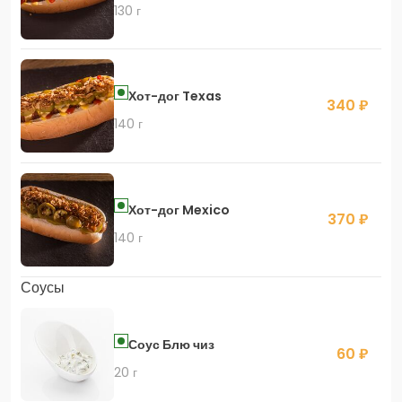
130 г
Хот-дог Texas
340 ₽
140 г
Хот-дог Mexico
370 ₽
140 г
Соусы
Соус Блю чиз
60 ₽
20 г