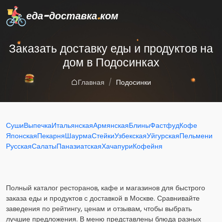
еда-доставка
.
ком
Заказать доставку еды и продуктов на
дом в Подосинках
Главная
Подосинки
Суши
Выпечка
Итальянская
Армянская
Блины
Фастфуд
Кофе
Японская
Пекарня
Шаурма
Стейки
Узбекская
Уйгурская
Пельмени
Русская
Салаты
Паназиатская
Хачапури
Кофейня
Полный каталог ресторанов, кафе и магазинов для быстрого
заказа еды и продуктов с доставкой в Москве. Сравнивайте
заведения по рейтингу, ценам и отзывам, чтобы выбрать
лучшие предложения. В меню представлены блюда разных