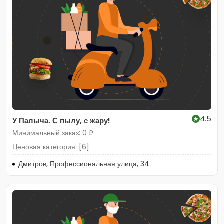
4.5
У Палыча. С пылу, с жару!
Минимальный заказ: 0 ₽
Ценовая категория: [6]
Дмитров, Профессиональная улица, 34