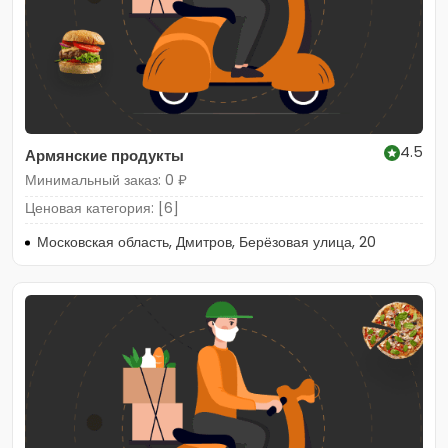
4.5
Армянские продукты
Минимальный заказ: 0 ₽
Ценовая категория: [6]
Московская область, Дмитров, Берёзовая улица, 20