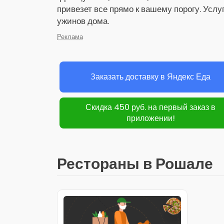
привезет все прямо к вашему порогу. Услу
ужинов дома.
Реклама
Заказать доставку в Яндекс Еда
Скидка 450 руб. на первый заказ в
приложении!
Рестораны в Рошале