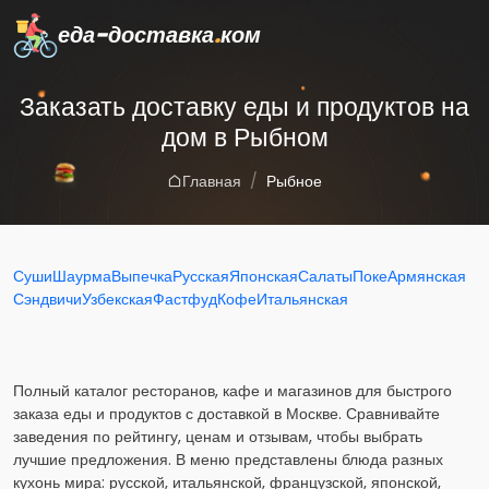
еда-доставка
.
ком
Заказать доставку еды и продуктов на
дом в Рыбном
Главная
Рыбное
Суши
Шаурма
Выпечка
Русская
Японская
Салаты
Поке
Армянская
Сэндвичи
Узбекская
Фастфуд
Кофе
Итальянская
Полный каталог ресторанов, кафе и магазинов для быстрого
заказа еды и продуктов с доставкой в Москве. Сравнивайте
заведения по рейтингу, ценам и отзывам, чтобы выбрать
лучшие предложения. В меню представлены блюда разных
кухонь мира: русской, итальянской, французской, японской,