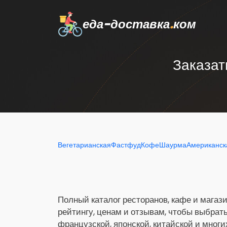
еда-доставка
.
ком
Заказат
Вегетарианская
Фастфуд
Кофе
Шаурма
Американск
Полный каталог ресторанов, кафе и магази
рейтингу, ценам и отзывам, чтобы выбрат
французской, японской, китайской и многи