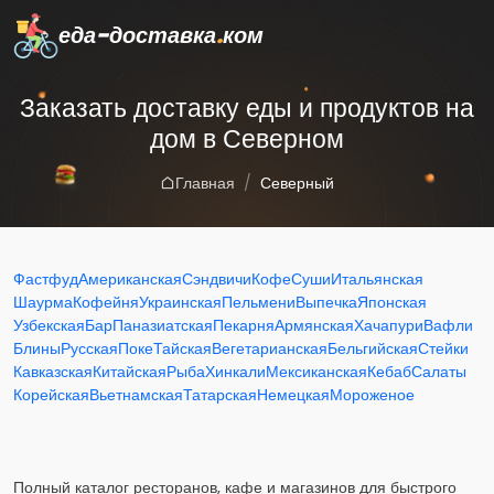
еда-доставка
.
ком
Заказать доставку еды и продуктов на
дом в Северном
Главная
Северный
Фастфуд
Американская
Сэндвичи
Кофе
Суши
Итальянская
Шаурма
Кофейня
Украинская
Пельмени
Выпечка
Японская
Узбекская
Бар
Паназиатская
Пекарня
Армянская
Хачапури
Вафли
Блины
Русская
Поке
Тайская
Вегетарианская
Бельгийская
Стейки
Кавказская
Китайская
Рыба
Хинкали
Мексиканская
Кебаб
Салаты
Корейская
Вьетнамская
Татарская
Немецкая
Мороженое
Полный каталог ресторанов, кафе и магазинов для быстрого