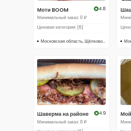
4.8
Моти BOOM
Шаш
Минимальный заказ: 0 ₽
Мини
Ценовая категория: [6]
Ценов
Московская область, Щёлково, микрорайон Потаповский, 1к1
Мос
4.9
Шаверма на районе
Мой
Минимальный заказ: 0 ₽
Мини