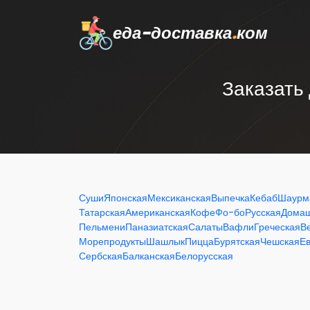
еда-доставка
.
ком
Заказать 
Суши
Японская
Мексиканская
Выпечка
Кебаб
Шаурм
Татарская
Американская
Кофе
Фо-бо
Русская
Дома
Пельмени
Паназиатская
Салаты
Вафли
Греческая
В
Морепродукты
Шашлык
Пицца
Бурятская
Чешская
Е
Сербская
Балканская
Белорусская