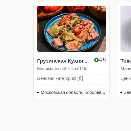
4.5
Грузинская Кухня
Ток
Кутаиси
Минимальный заказ: 0 ₽
Мини
Ценовая категория: [6]
Ценов
Московская область, Королёв, микрорайон Болшево, Шоссейная улица, 4
Зел