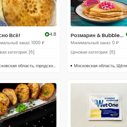
4.8
сно Всё!
Розмарин & Bubble
Tea
мальный заказ: 1000 ₽
Минимальный заказ: 0 ₽
ая категория: [6]
Ценовая категория: [6]
Московская область, городской округ Щёлково, деревня Медвежьи Озёра, Луговая улица, 2А