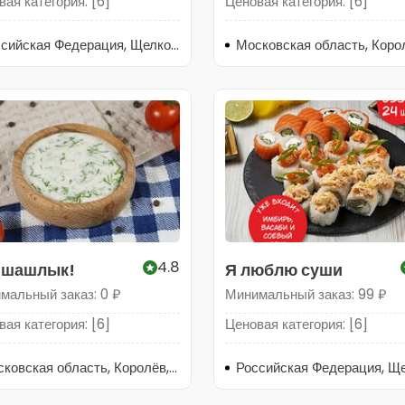
ая категория: [6]
Ценовая категория: [6]
Российская Федерация, Щелково, Щёлково, Московская область, Щёлково, микрорайон Щёлково-3, улица Бахчиванджи, 5
4.8
 шашлык!
Я люблю суши
мальный заказ: 0 ₽
Минимальный заказ: 99 ₽
ая категория: [6]
Ценовая категория: [6]
Московская область, Королёв, микрорайон Юбилейный, улица М.К. Тихонравова, 50