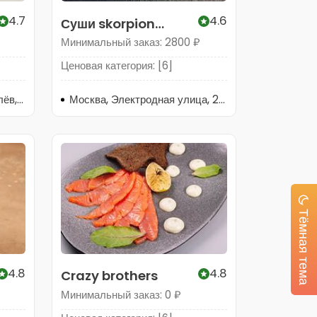
4.7
4.6
Суши skorpion
premium
Минимальный заказ: 2800 ₽
Ценовая категория: [6]
Московская область, Королёв, улица Исаева, 6А
Москва, Электродная улица, 2с32
Тёмная тема
4.8
4.8
Crazy brothers
Минимальный заказ: 0 ₽