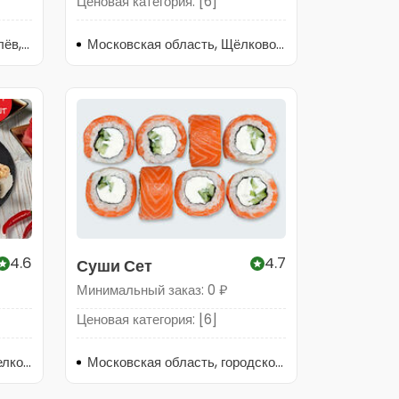
Ценовая категория: [6]
Московская область, Королёв, проспект Космонавтов, 40А
Московская область, Щёлково, Центральная улица, с7А
4.6
4.7
Суши Сет
Минимальный заказ: 0 ₽
Ценовая категория: [6]
Российская Федерация, Щелково, Щёлково, Московская область, Щёлково, Талсинская улица, 24Б
Московская область, городской округ Пушкинский, Ивантеевка, улица Дзержинского, 11А