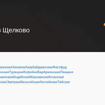
 в Щелково
вказская
Хинкали
Азербайджанская
Фастфуд
янская
Турецкая
Кофейня
Бар
Армянская
Пекарня
раинская
Индийская
Мороженое
Испанская
ская
Завтраки
Бельгийская
Английская
Тайская