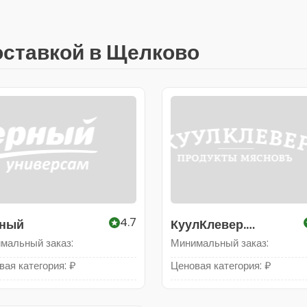
оставкой в Щелково
4.7
ный
КуулКлевер.
Продукты МясновЪ
мальный заказ:
Минимальный заказ:
вая категория: ₽
Ценовая категория: ₽