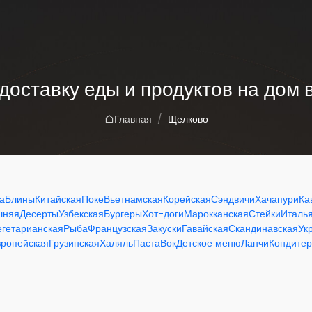
доставку еды и продуктов на дом
Главная
Щелково
а
Блины
Китайская
Поке
Вьетнамская
Корейская
Сэндвичи
Хачапури
Ка
шняя
Десерты
Узбекская
Бургеры
Хот-доги
Марокканская
Стейки
Италь
егетарианская
Рыба
Французская
Закуски
Гавайская
Скандинавская
Ук
вропейская
Грузинская
Халяль
Паста
Вок
Детское меню
Ланчи
Кондитер