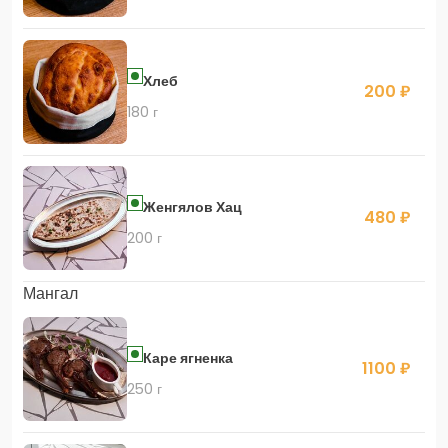
Хлеб
200 ₽
180 г
Женгялов Хац
480 ₽
200 г
Мангал
Каре ягненка
1100 ₽
250 г