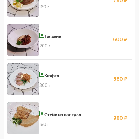
750 ₽
160 г
Тжвжик
600 ₽
200 г
Кюфта
680 ₽
300 г
Стейк из палтуса
980 ₽
190 г