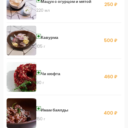
Мацун с огурцом и мятой
250 ₽
220 мл
Кавурма
500 ₽
105 г
Чи кюфта
460 ₽
90 г
Имам баялды
400 ₽
150 г