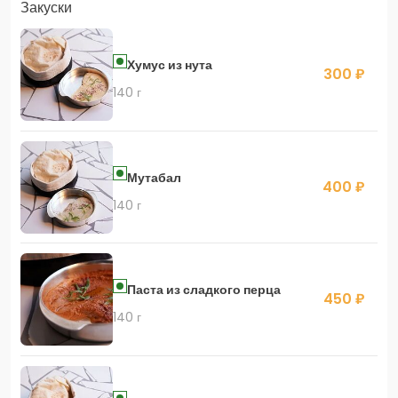
Закуски
Хумус из нута
300 ₽
140 г
Мутабал
400 ₽
140 г
Паста из сладкого перца
450 ₽
140 г