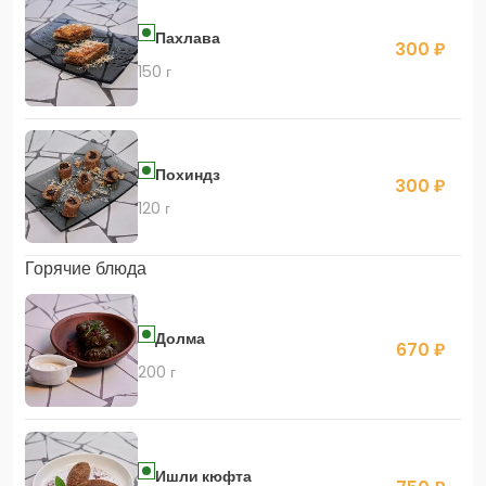
Пахлава
300 ₽
150 г
Похиндз
300 ₽
120 г
Горячие блюда
Долма
670 ₽
200 г
Ишли кюфта