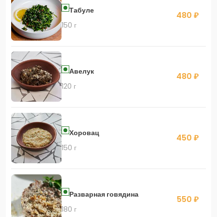
Табуле
480 ₽
150 г
Авелук
480 ₽
120 г
Хоровац
450 ₽
150 г
Разварная говядина
550 ₽
180 г