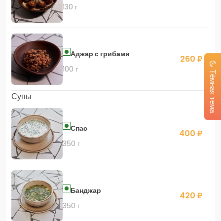
130 г
Аджар с грибами
260 ₽
100 г
Тёмная тема
Супы
Спас
400 ₽
350 г
Банджар
420 ₽
350 г