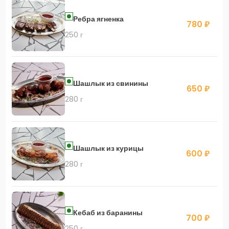
Ребра ягненка
780 ₽
250 г
Шашлык из свинины
650 ₽
280 г
Шашлык из курицы
600 ₽
280 г
Кебаб из баранины
700 ₽
250 г