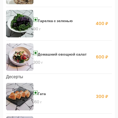
Тарелка с зеленью
400 ₽
90 г
Домашний овощной салат
600 ₽
300 г
Десерты
Гата
300 ₽
160 г