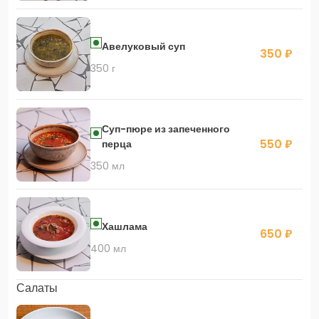
Авелуковый суп
350 ₽
350 г
Суп-пюре из запеченного
550 ₽
перца
350 мл
Хашлама
650 ₽
400 мл
Салаты