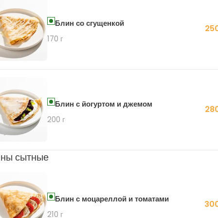
Блин со сгущенкой
250
170 г
Блин с йогуртом и джемом
280
200 г
ны сытные
Блин с моцареллой и томатами
300
210 г