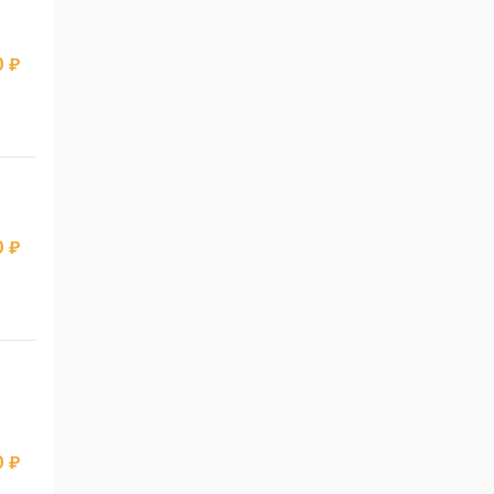
 ₽
 ₽
 ₽