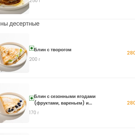
250 г
ны десертные
Блин с творогом
280
200 г
Блин с сезонными ягодами
280
(фруктами, вареньем) и
сливочным кремом
170 г