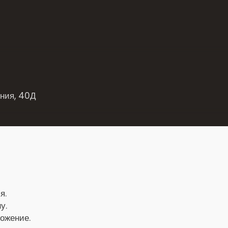
иния, 40Д
я.
у.
ложение.