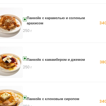
Панкейк с карамелью и соленым
340
арахисом
250 г
Панкейк с камамбером и джемом
380
250 г
Панкейк с кленовым сиропом
340