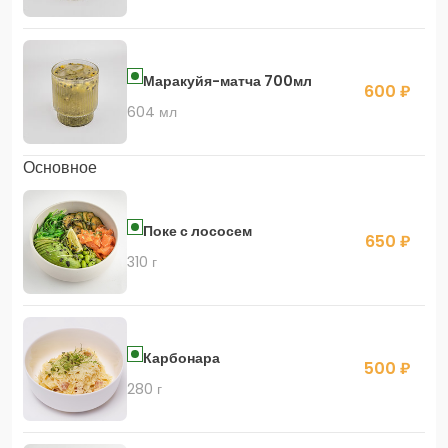
Маракуйя-матча 700мл
600 ₽
604 мл
Основное
Поке с лососем
650 ₽
310 г
Карбонара
500 ₽
280 г