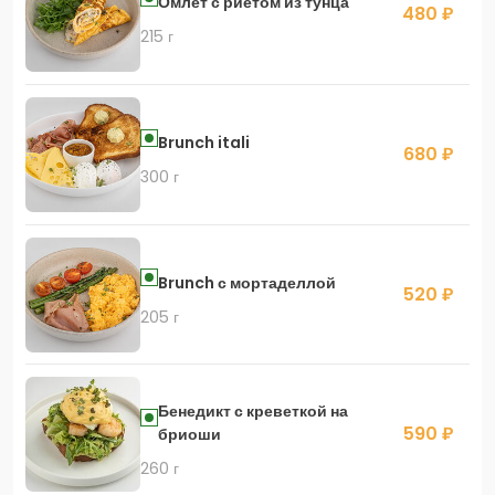
Омлет с риетом из тунца
480 ₽
215 г
Brunch itali
680 ₽
300 г
Brunch с мортаделлой
520 ₽
205 г
Бенедикт с креветкой на
590 ₽
бриоши
260 г