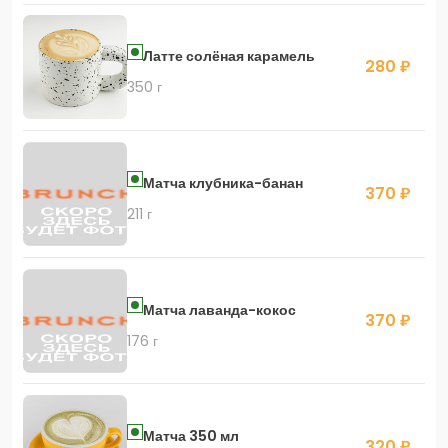
Латте солёная карамель
280 ₽
350 г
Матча клубника-банан
370 ₽
211 г
Матча лаванда-кокос
370 ₽
176 г
Матча 350 мл
320 ₽