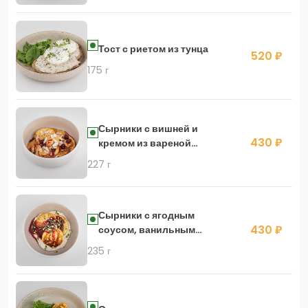
Тост с риетом из тунца
520 ₽
175 г
Сырники с вишней и
430 ₽
кремом из вареной
сгущенки
227 г
Сырники с ягодным
430 ₽
соусом, ванильным
кремом и соленой
235 г
фисташкой