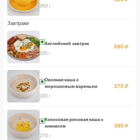
350 г
Завтраки
Английский завтрак
580 ₽
320 г
Овсяная каша с
270 ₽
морошковым вареньем
230 г
Кокосовая рисовая каша с
380 ₽
ананасом
270 г