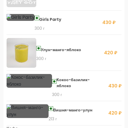
Girls Party
430 ₽
300 г
Улун-манго-яблоко
420 ₽
300 г
Кокос-базилик-
430 ₽
яблоко
300 г
Вишня-манго-улун
420 ₽
213 г