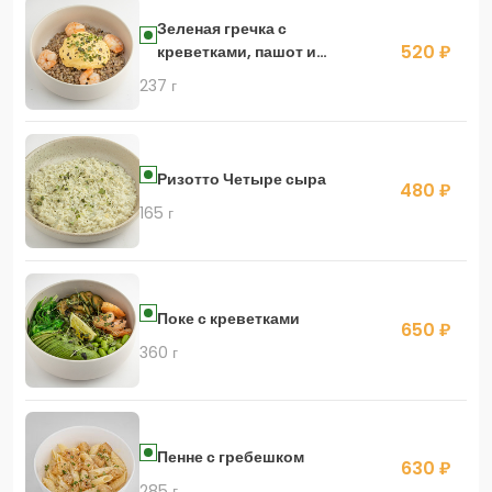
Зеленая гречка с
520 ₽
креветками, пашот и
голландским соусом
237 г
Ризотто Четыре сыра
480 ₽
165 г
Поке с креветками
650 ₽
360 г
Пенне с гребешком
630 ₽
285 г