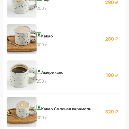
290 ₽
300 г
Какао
280 ₽
300 г
Американо
180 ₽
250 г
Какао Соленая карамель
320 ₽
300 г