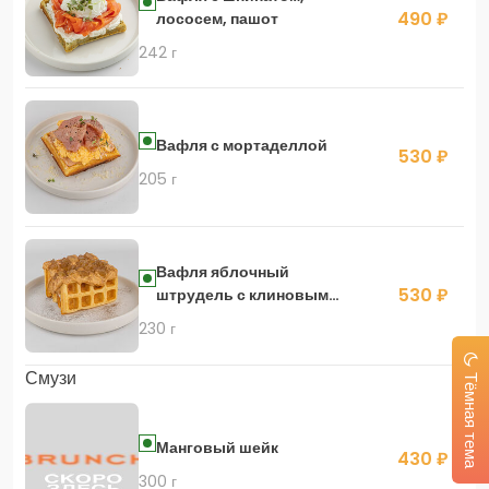
490 ₽
лососем, пашот
242 г
Вафля с мортаделлой
530 ₽
205 г
Вафля яблочный
530 ₽
штрудель с клиновым
кремом
230 г
Смузи
Тёмная тема
Манговый шейк
430 ₽
300 г