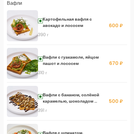
Вафли
Картофельная вафля с
600 ₽
авокадо и лососем
390 г
Вафли с гуакамоле, яйцом
670 ₽
пашот и лососем
310 г
Вафли с бананом, солёной
500 ₽
карамелью, шоколадом и
пломбиром
391 г
Вафля с шпинатом,