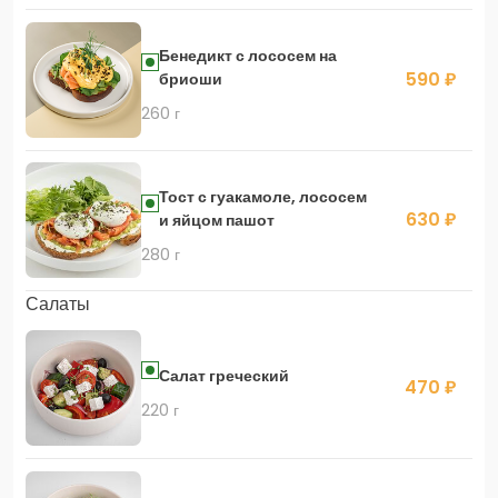
Бенедикт с лососем на
590 ₽
бриоши
260 г
Тост с гуакамоле, лососем
630 ₽
и яйцом пашот
280 г
Салаты
Салат греческий
470 ₽
220 г