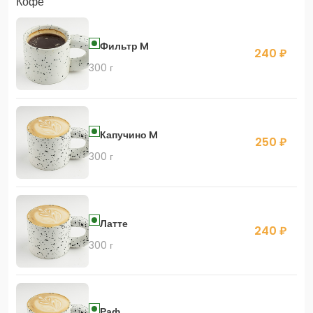
Кофе
Фильтр M
240 ₽
300 г
Капучино M
250 ₽
300 г
Латте
240 ₽
300 г
Раф