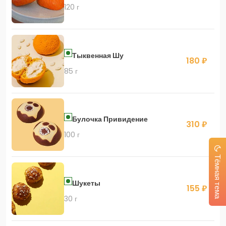
120 г
Тыквенная Шу
180 ₽
85 г
Булочка Привидение
310 ₽
100 г
Тёмная тема
Шукеты
155 ₽
30 г