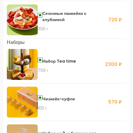
Сезонные панкейки с
720 ₽
клубникой
300 г
Наборы
Набор Tea time
2300 ₽
700 г
Чизкейк-суфле
570 ₽
100 г