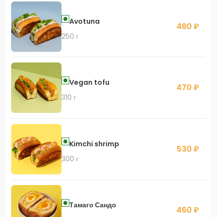
Avotuna
480 ₽
250 г
Vegan tofu
470 ₽
310 г
Kimchi shrimp
530 ₽
300 г
Тамаго Сандо
460 ₽