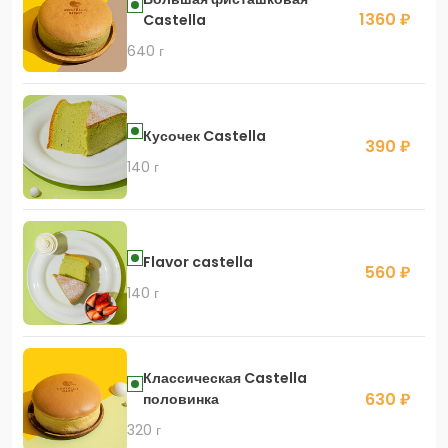
1360 ₽
Castella
640 г
Кусочек Castella
390 ₽
140 г
Flavor castella
560 ₽
140 г
Классическая Castella
630 ₽
половинка
320 г