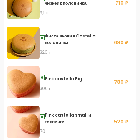
710 ₽
чизкейк половинка
3,1 кг
Фисташковая Castella
680 ₽
половинка
320 г
Pink castella Big
780 ₽
300 г
Pink castella small и
520 ₽
топпинги
70 г