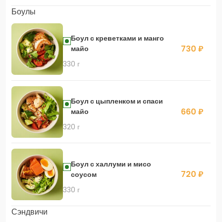
Боулы
Боул с креветками и манго
730 ₽
майо
330 г
Боул с цыпленком и спаси
660 ₽
майо
320 г
Боул с халлуми и мисо
720 ₽
соусом
330 г
Сэндвичи