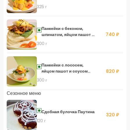
соусом голландез
325 г
Панкейки с беконом,
740 ₽
шпинатом, яйцом пашот и
соусом голландез
300 г
Панкейки с лососем,
820 ₽
яйцом пашот и соусом
голландез
300 г
Сезонное меню
Сдобная булочка Паутина
320 ₽
120 г