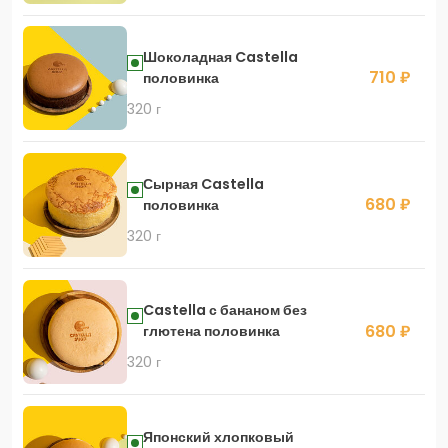
Шоколадная Castella
710 ₽
половинка
320 г
Сырная Castella
680 ₽
половинка
320 г
Castella с бананом без
680 ₽
глютена половинка
320 г
Японский хлопковый