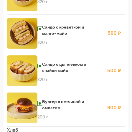
320 г
Сандо с креветкой и
590 ₽
манго-майо
320 г
Сандо с цыпленком и
500 ₽
спайси майо
320 г
Бургер с ветчиной и
600 ₽
омлетом
290 г
Хлеб