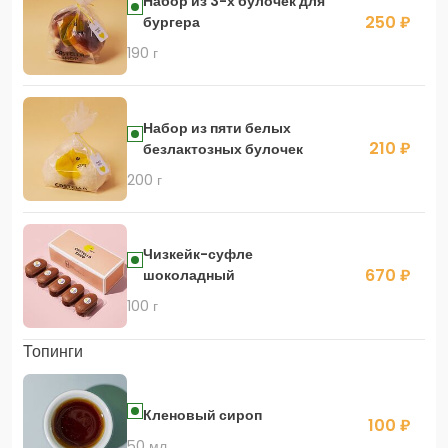
Набор из 3-х булочек для
250 ₽
бургера
190 г
Набор из пяти белых
210 ₽
безлактозных булочек
200 г
Чизкейк-суфле
670 ₽
шоколадный
100 г
Топинги
Кленовый сироп
100 ₽
50 мл