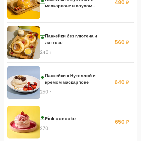
480 ₽
маскарпоне и соусом
крем-брюле
Панкейки без глютена и
560 ₽
лактозы
240 г
Панкейки с Нутеллой и
640 ₽
кремом маскарпоне
250 г
Pink pancake
650 ₽
270 г