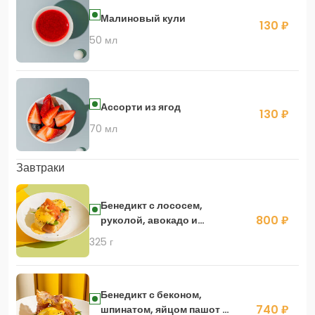
Малиновый кули
130 ₽
50 мл
Ассорти из ягод
130 ₽
70 мл
Завтраки
Бенедикт с лососем,
800 ₽
руколой, авокадо и
соусом голландез
325 г
Бенедикт с беконом,
740 ₽
шпинатом, яйцом пашот и