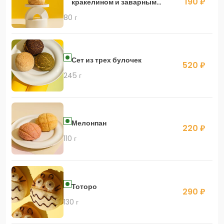
190 ₽
кракелином и заварным
кремом дипломат
80 г
Сет из трех булочек
520 ₽
245 г
Мелонпан
220 ₽
110 г
Тоторо
290 ₽
130 г