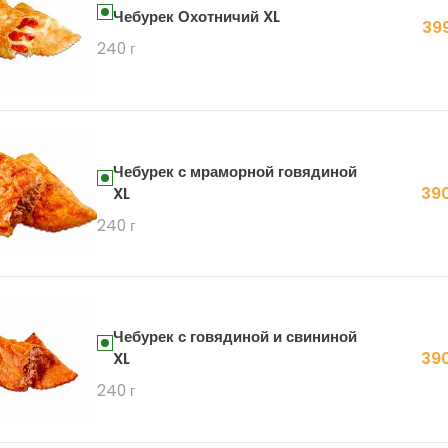
Чебурек Охотничий XL
399
240 г
Чебурек с мраморной говядиной
390
XL
240 г
Чебурек с говядиной и свининой
390
XL
240 г