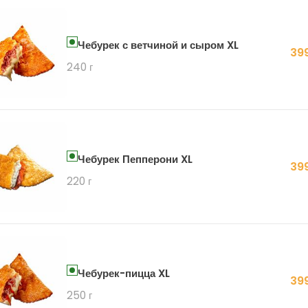
Чебурек с ветчиной и сыром XL
399
240 г
Чебурек Пепперони XL
399
220 г
Чебурек-пицца XL
399
250 г