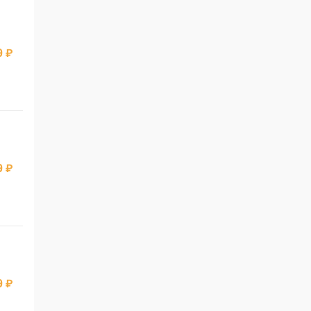
 ₽
 ₽
 ₽