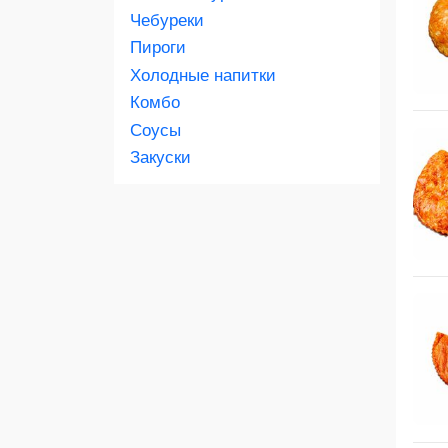
Скидка 450 руб. на первый заказ в
Чебуреки
приложении
Пироги
Холодные напитки
Комбо
Соусы
Закуски