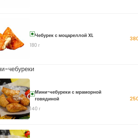
Чебурек с моцареллой XL
380
180 г
и-чебуреки
Мини-чебуреки с мраморной
250
говядиной
140 г