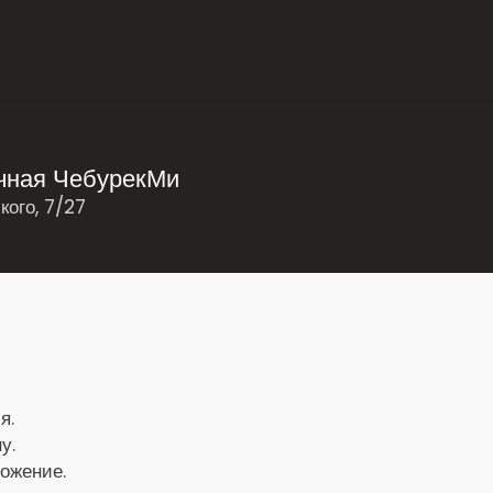
очная ЧебурекМи
кого, 7/27
я.
у.
ложение.