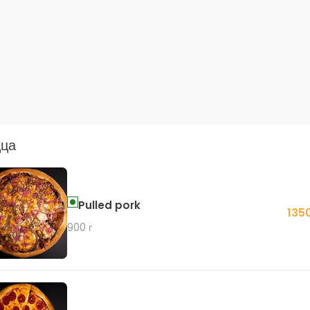
ца
Pulled pork
135
900 г