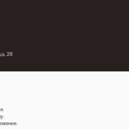
ца, 28
я.
у.
ложение.