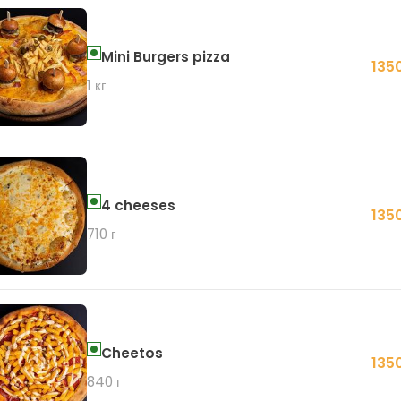
Mini Burgers pizza
135
1 кг
4 cheeses
135
710 г
Cheetos
135
840 г