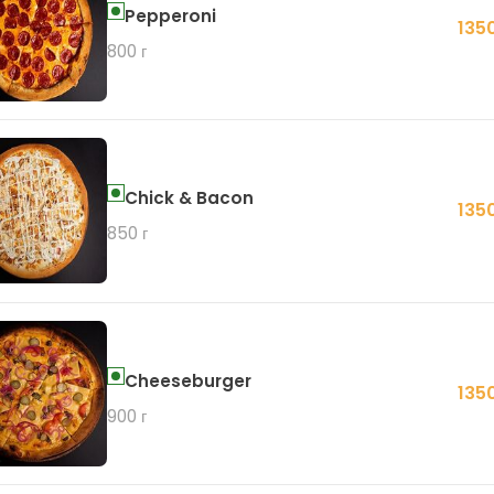
Pepperoni
135
800 г
Chick & Bacon
135
850 г
Cheeseburger
135
900 г