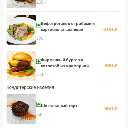
255 г
Бефстроганов с грибами и
1400 ₽
картофельным пюре
330 г
Фирменный бургер с
990 ₽
котлетой из мраморной
говядины и сыром чеддер
445 г
Кондитерские изделия
Шоколадный тарт
650 ₽
155 г