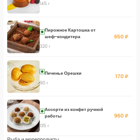
145 г
Пирожное Картошка от
650 ₽
шеф-кондитера
320 г
Печенье Орешки
170 ₽
90 г
Ассорти из конфет ручной
960 ₽
работы
135 г
Рыба и морепродукты