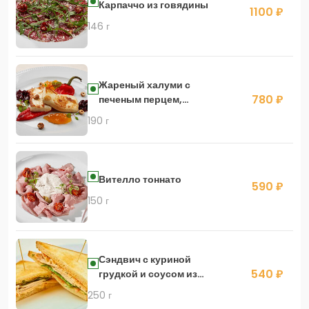
Карпаччо из говядины
1100 ₽
146 г
Жареный халуми с
780 ₽
печеным перцем,
конфитюром и лесным
190 г
орехом
Вителло тоннато
590 ₽
150 г
Сэндвич с куриной
540 ₽
грудкой и соусом из
печеного перца
250 г