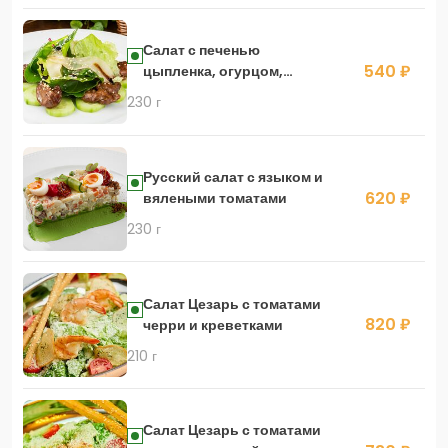
Салат с печенью
540 ₽
цыпленка, огурцом,
устричным соусом и
230 г
грушей
Русский салат с языком и
620 ₽
вялеными томатами
230 г
Салат Цезарь с томатами
820 ₽
черри и креветками
210 г
Салат Цезарь с томатами