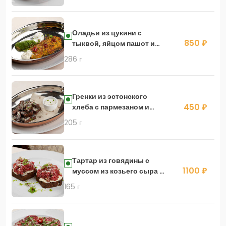
Оладьи из цукини с
850 ₽
тыквой, яйцом пашот и
Страчателлой
286 г
Гренки из эстонского
450 ₽
хлеба с пармезаном и
трюфельным соусом
205 г
Тартар из говядины с
1100 ₽
муссом из козьего сыра на
эстонском хлебе
165 г