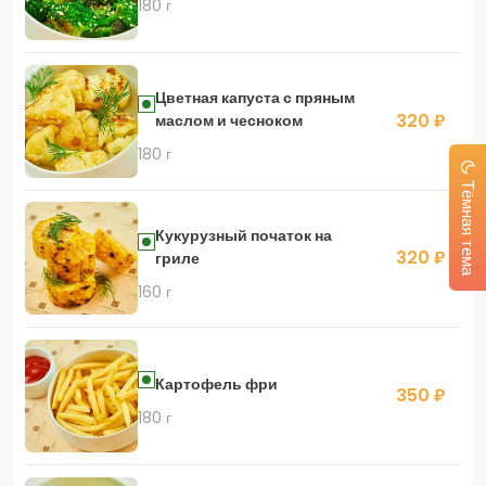
180 г
Цветная капуста с пряным
320 ₽
маслом и чесноком
180 г
Тёмная тема
Кукурузный початок на
320 ₽
гриле
160 г
Картофель фри
350 ₽
180 г