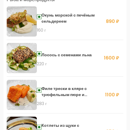
Окунь морской с печёным
890 ₽
сельдереем
160 г
Лосось с семенами льна
1600 ₽
220 г
Филе трески в кляре с
1100 ₽
трюфельным пюре и
соусом из сморчков
283 г
Котлеты из щуки с