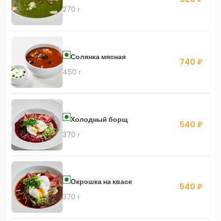
270 г
Солянка мясная
740 ₽
450 г
Холодный борщ
540 ₽
370 г
Окрошка на квасе
540 ₽
370 г