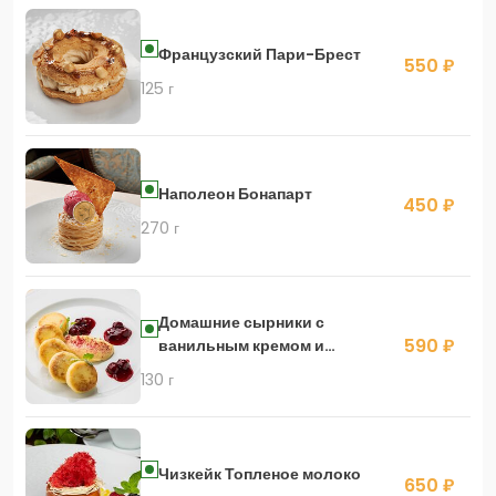
Французский Пари-Брест
550 ₽
125 г
Наполеон Бонапарт
450 ₽
270 г
Домашние сырники с
590 ₽
ванильным кремом и
вишневым соусом
130 г
Чизкейк Топленое молоко
650 ₽