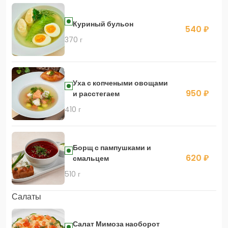
Куриный бульон
540 ₽
370 г
Уха с копчеными овощами
950 ₽
и расстегаем
410 г
Борщ с пампушками и
620 ₽
смальцем
510 г
Салаты
Салат Мимоза наоборот