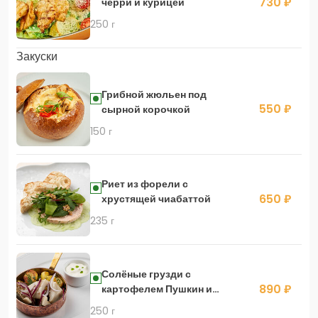
730 ₽
черри и курицей
250 г
Закуски
Грибной жюльен под
550 ₽
сырной корочкой
150 г
Риет из форели с
650 ₽
хрустящей чиабаттой
235 г
Солёные грузди с
890 ₽
картофелем Пушкин и
сметаной
250 г