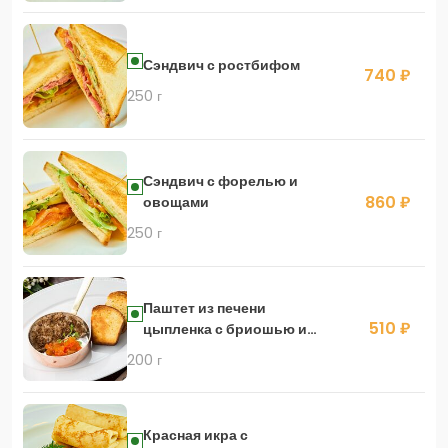
Сэндвич с ростбифом
740 ₽
250 г
Сэндвич с форелью и
860 ₽
овощами
250 г
Паштет из печени
510 ₽
цыпленка с бриошью и
тыквенным конфитюром
200 г
Красная икра с