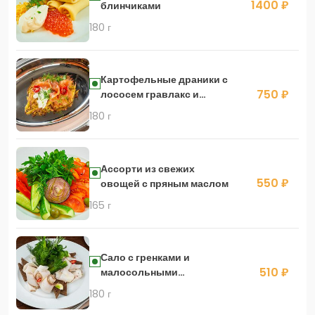
1400 ₽
блинчиками
180 г
Картофельные драники с
750 ₽
лососем гравлакс и
сыром страчателла
180 г
Ассорти из свежих
550 ₽
овощей с пряным маслом
165 г
Сало с гренками и
510 ₽
малосольными
огурчиками
180 г