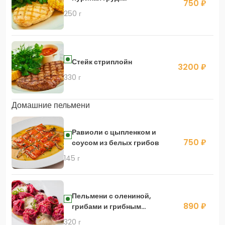
750 ₽
250 г
Стейк стриплойн
3200 ₽
330 г
Домашние пельмени
Равиоли с цыпленком и
750 ₽
соусом из белых грибов
145 г
Пельмени с олениной,
890 ₽
грибами и грибным
кремом
320 г