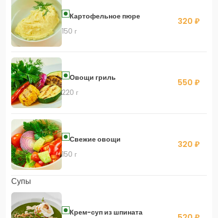
Картофельное пюре
320 ₽
150 г
Овощи гриль
550 ₽
220 г
Свежие овощи
320 ₽
150 г
Супы
Крем-суп из шпината
520 ₽