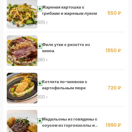
Жареная картошка с
550 ₽
грибами и жареным луком
305 г
Филе утки с ризотто из
1550 ₽
киноа
280 г
Котлета по-киевски с
720 ₽
картофельным пюре
300 г
Медальоны из говядины с
1990 ₽
соусом из горгонзоллы и
печёным картофелем