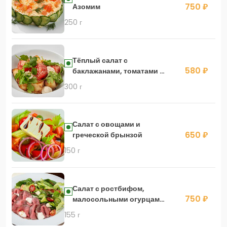
750 ₽
Азомим
250 г
Тёплый салат с
580 ₽
баклажанами, томатами и
кремом из тофу
300 г
Салат с овощами и
650 ₽
греческой брынзой
150 г
Салат с ростбифом,
750 ₽
малосольными огурцами
и сыром Горгонзола
155 г