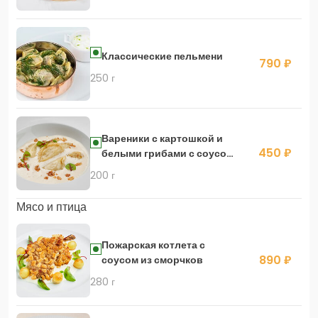
Классические пельмени
790 ₽
250 г
Вареники с картошкой и
450 ₽
белыми грибами с соусом
из топлёного молока
200 г
Мясо и птица
Пожарская котлета с
890 ₽
соусом из сморчков
280 г