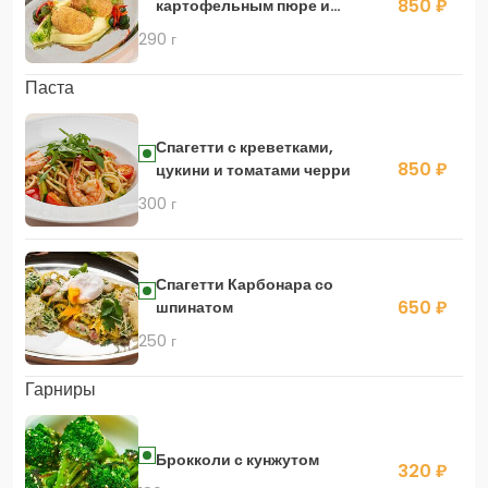
850 ₽
картофельным пюре и
крабовым соусом
290 г
Паста
Спагетти с креветками,
850 ₽
цукини и томатами черри
300 г
Спагетти Карбонара со
650 ₽
шпинатом
250 г
Гарниры
Брокколи с кунжутом
320 ₽