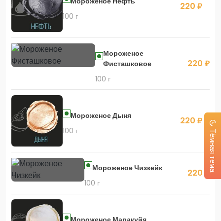
Мороженое Нефть
220 ₽
100 г
Скидка 450 руб. на первый заказ в приложении
Мороженое
220 ₽
Фисташковое
100 г
Мороженое Дыня
220 ₽
100 г
Тёмная тема
Мороженое Чизкейк
220 ₽
100 г
Мороженое Маракуйя