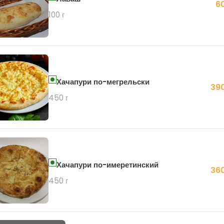
6
100 г
Хачапури по-мегрельски
390
450 г
Хачапури по-имеретинский
360
450 г