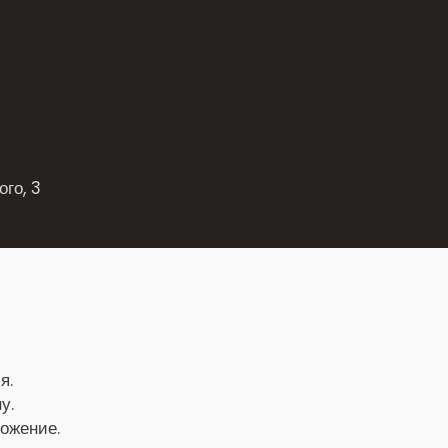
го, 3
я.
у.
ложение.