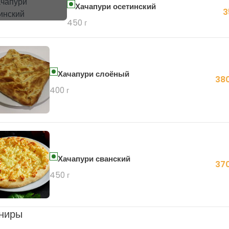
Хачапури осетинский
3
450 г
Хачапури слоёный
380
400 г
Хачапури сванский
370
450 г
ниры