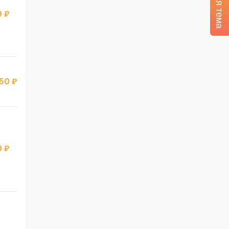
Тёмная тема
 ₽
50 ₽
 ₽