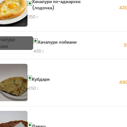
Хачапури по-аджарски
430
(лодочка)
350 г
Хачапури лобиани
3
400 г
Кубдари
490
450 г
Лаваш