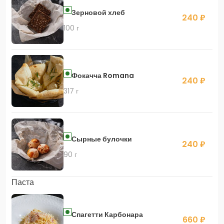
Зерновой хлеб
240 ₽
100 г
Фокачча Romana
240 ₽
317 г
Сырные булочки
240 ₽
90 г
Паста
Спагетти Карбонара
660 ₽