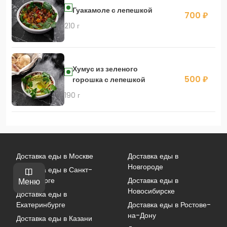
Гуакамоле с лепешкой
700 ₽
210 г
Хумус из зеленого
500 ₽
горошка с лепешкой
190 г
Доставка еды в Москве
Доставка еды в
Новгороде
Доставка еды в Санкт-
Петербурге
Доставка еды в
Меню
Новосибирске
Доставка еды в
Екатеринбурге
Доставка еды в Ростове-
на-Дону
Доставка еды в Казани