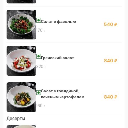
Салат с фасолью
540 ₽
170 г
Греческий салат
840 ₽
320 г
Салат с говядиной,
840 ₽
печеным картофелем
160 г
Десерты