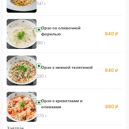
341 г
Орзо со сливочной
840 ₽
форелью
180 г
Орзо с нежной телятиной
840 ₽
230 г
Орзо с креветками и
880 ₽
оливками
270 г
Завтрак