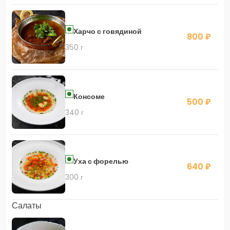
Харчо с говядиной
800 ₽
350 г
Консоме
500 ₽
340 г
Уха с форелью
640 ₽
300 г
Салаты