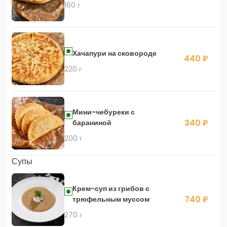
160 г
Хачапури на сковороде
440 ₽
220 г
Мини-чебуреки с
340 ₽
бараниной
200 г
Супы
Крем-суп из грибов с
740 ₽
трюфельным муссом
270 г