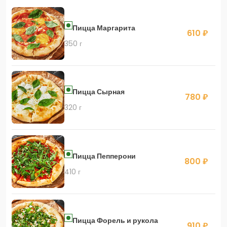
Пицца Маргарита
610 ₽
350 г
Пицца Сырная
780 ₽
320 г
Пицца Пепперони
800 ₽
410 г
Пицца Форель и рукола
910 ₽