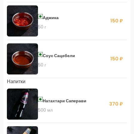
Аджика
150 ₽
50 г
Соус Сацебели
150 ₽
50 г
Напитки
Натахтари Саперави
370 ₽
500 мл