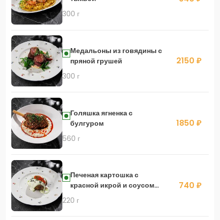
300 г
Медальоны из говядины с
2150 ₽
пряной грушей
300 г
Голяшка ягненка с
1850 ₽
булгуром
560 г
Печеная картошка с
740 ₽
красной икрой и соусом
сулугуни
220 г