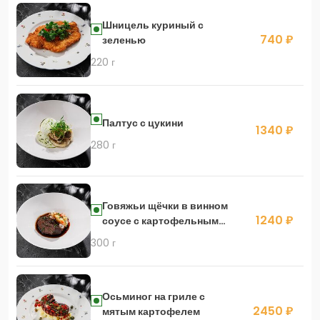
Шницель куриный с
740 ₽
зеленью
220 г
Палтус с цукини
1340 ₽
280 г
Говяжьи щёчки в винном
1240 ₽
соусе с картофельным
пюре
300 г
Осьминог на гриле с
2450 ₽
мятым картофелем