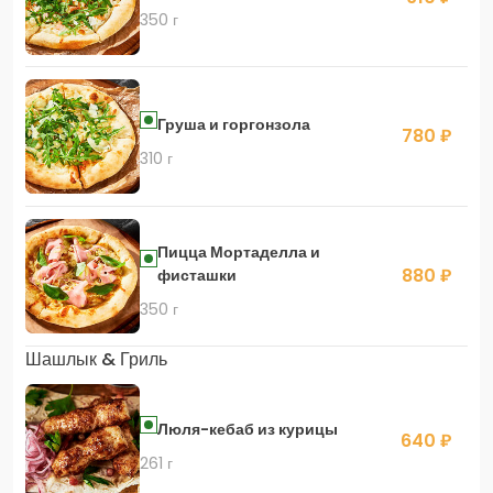
350 г
Груша и горгонзола
780 ₽
310 г
Пицца Мортаделла и
880 ₽
фисташки
350 г
Шашлык & Гриль
Люля-кебаб из курицы
640 ₽
261 г