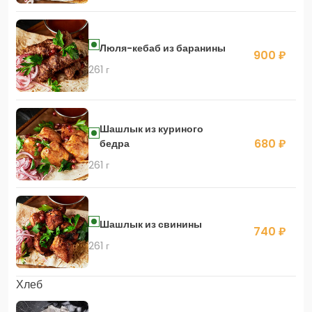
Люля-кебаб из баранины
900 ₽
261 г
Шашлык из куриного
680 ₽
бедра
261 г
Шашлык из свинины
740 ₽
261 г
Хлеб