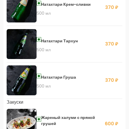
Натахтари Крем-сливки
370 ₽
500 мл
Натахтари Тархун
370 ₽
500 мл
Натахтари Груша
370 ₽
500 мл
Закуски
Жареный халуми с пряной
600 ₽
грушей