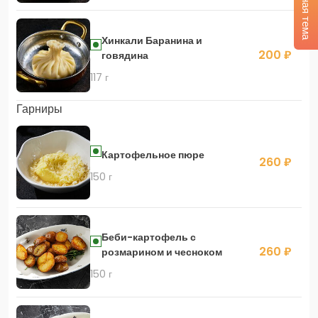
Тёмная тема
Хинкали Баранина и
200 ₽
говядина
117 г
Гарниры
Картофельное пюре
260 ₽
150 г
Беби-картофель с
260 ₽
розмарином и чесноком
150 г