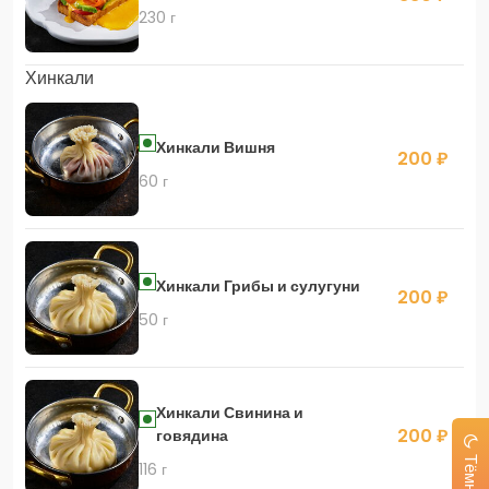
230 г
Хинкали
Хинкали Вишня
200 ₽
60 г
Хинкали Грибы и сулугуни
200 ₽
50 г
Хинкали Свинина и
200 ₽
говядина
116 г