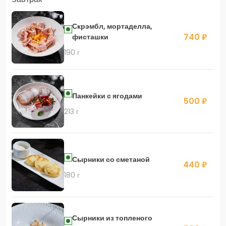
Скрэмбл, мортаделла,
740 ₽
фисташки
190 г
Панкейки с ягодами
500 ₽
213 г
Сырники со сметаной
440 ₽
180 г
Сырники из топленого