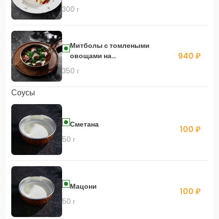
300 г
Митболы с томлеными
940 ₽
овощами на
картофельном пюре
350 г
Соусы
Сметана
100 ₽
50 г
Мацони
100 ₽
50 г