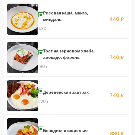
Рисовая каша, манго,
440 ₽
миндаль
430 г
Тост на зерновом хлебе,
740 ₽
авокадо, форель
180 г
Деревенский завтрак
740 ₽
220 г
Бенедикт с форелью
880 ₽