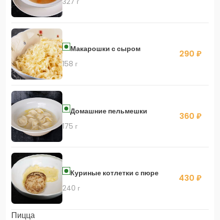
327 г
Макарошки с сыром
290 ₽
158 г
Домашние пельмешки
360 ₽
175 г
Куриные котлетки с пюре
430 ₽
240 г
Пицца