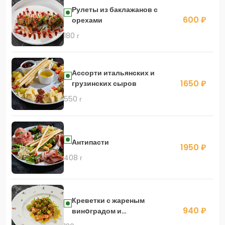
Рулеты из баклажанов с
600 ₽
орехами
180 г
Ассорти итальянских и
1650 ₽
грузинских сыров
550 г
Антипасти
1950 ₽
408 г
Креветки с жареным
940 ₽
винoградом и
фисташковым соусом