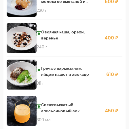
500 ₽
молока со сметаной и
вишней
220 г
Овсяная каша, орехи,
400 ₽
варенье
240 г
Греча с пармезаном,
610 ₽
яйцом пашот и авокадо
311 г
Свежевыжатый
450 ₽
апельсиновый сок
300 мл