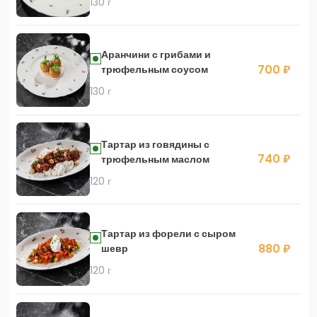
130 г
Аранчини с грибами и
700 ₽
трюфельным соусом
130 г
Тартар из говядины с
740 ₽
трюфельным маслом
120 г
Тартар из форели с сыром
880 ₽
шевр
120 г