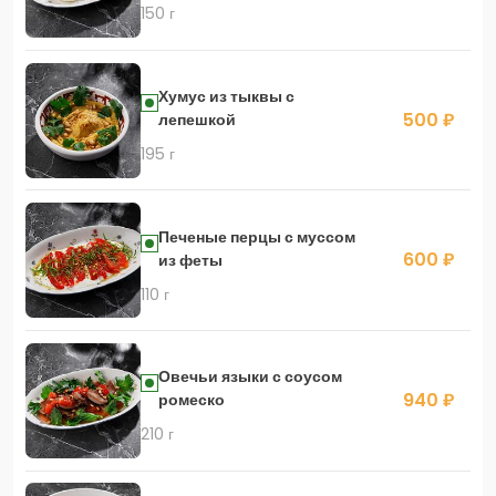
150 г
Хумус из тыквы с
500 ₽
лепешкой
195 г
Печеные перцы с муссом
600 ₽
из феты
110 г
Овечьи языки с соусом
940 ₽
ромеско
210 г