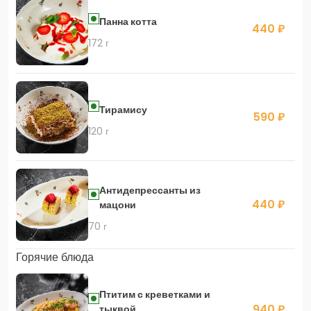
Панна котта
440 ₽
172 г
Тирамису
590 ₽
120 г
Антидепрессанты из
440 ₽
мацони
70 г
Горячие блюда
Птитим с креветками и
940 ₽
тыквой