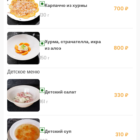
Карпаччо из хурмы
700 ₽
130 г
Хурма, страчателла, икра
800 ₽
из алоэ
150 г
Детское меню
Детский салат
330 ₽
161 г
Детский суп
310 ₽