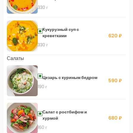
330 г
Кукурузный суп с
620 ₽
креветками
330 г
Салаты
Цезарь с куриным бедром
590 ₽
190 г
Салат с ростбифом и
680 ₽
хурмой
160 г