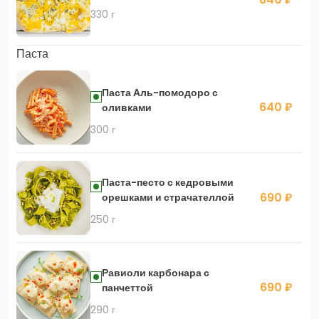
330 г
Паста
Паста Аль-помодоро с
640 ₽
оливками
300 г
Паста-песто с кедровыми
690 ₽
орешками и страчателлой
250 г
Равиоли карбонара с
690 ₽
панчеттой
290 г