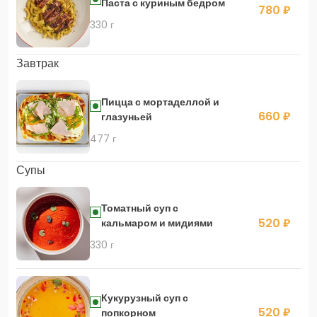
Паста с куриным бедром
780 ₽
330 г
Завтрак
Пицца с мортаделлой и
660 ₽
глазуньей
477 г
Супы
Томатный суп с
520 ₽
кальмаром и мидиями
330 г
Кукурузный суп с
520 ₽
попкорном