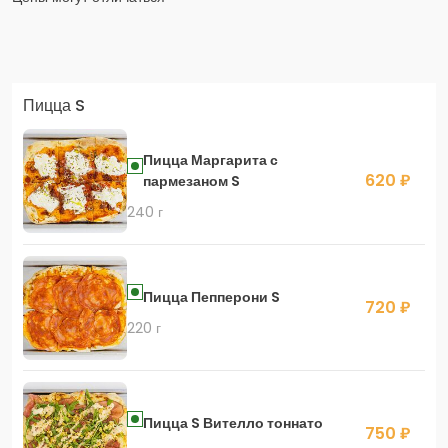
Заказать доставку в Яндекс Еда
Пицца S
Скидка 400 руб. на первый заказ в приложении!
Пицца Маргарита с
620 ₽
пармезаном S
240 г
Скидка 450 руб. на первый заказ в приложении
Пицца Пепперони S
720 ₽
220 г
Пицца S Вителло тоннато
750 ₽