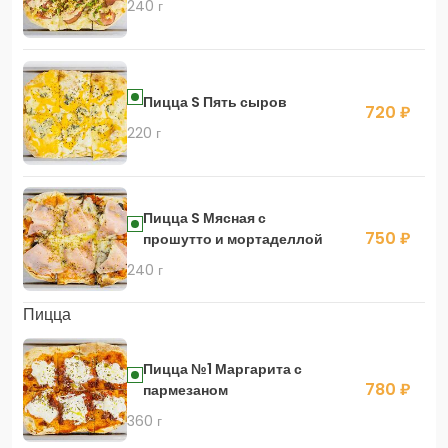
240 г
Пицца S Пять сыров
720 ₽
220 г
Пицца S Мясная с
750 ₽
прошутто и мортаделлой
240 г
Пицца
Пицца №1 Маргарита с
780 ₽
пармезаном
360 г