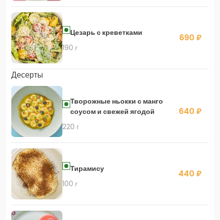
Цезарь с креветками
690 ₽
190 г
Десерты
Творожные ньокки с манго
640 ₽
соусом и свежей ягодой
220 г
Тирамису
440 ₽
100 г