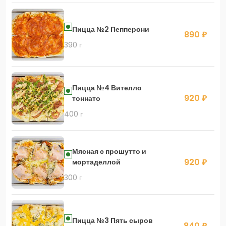
Пицца №2 Пепперони
890 ₽
390 г
Пицца №4 Вителло
920 ₽
тоннато
400 г
Мясная с прошутто и
920 ₽
мортаделлой
300 г
Пицца №3 Пять сыров
840 ₽