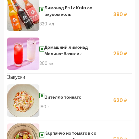
Лимонад Fritz Kola со
390 ₽
вкусом колы
330 мл
Домашний лимонад
260 ₽
Малина-базилик
300 мл
Закуски
Вителло тоннато
620 ₽
180 г
Карпаччо из томатов со