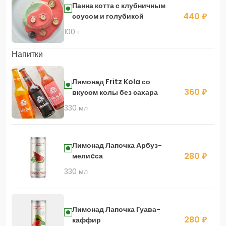
Панна котта с клубничным
440 ₽
соусом и голубикой
100 г
Напитки
Лимонад Fritz Kola со
360 ₽
вкусом колы без сахара
330 мл
Лимонад Лапочка Арбуз-
280 ₽
мелиcса
330 мл
Лимонад Лапочка Гуава-
280 ₽
каффир