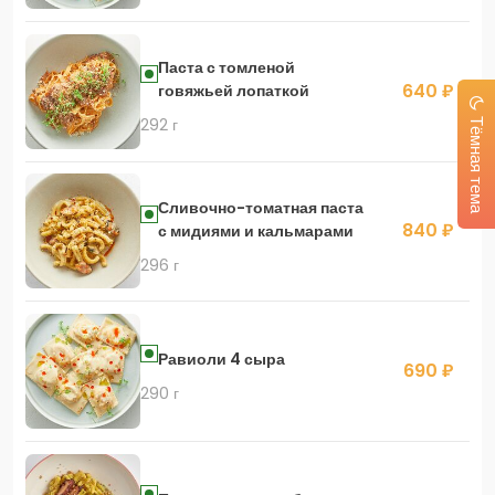
Паста с томленой
640 ₽
говяжьей лопаткой
292 г
Тёмная тема
Сливочно-томатная паста
840 ₽
с мидиями и кальмарами
296 г
Равиоли 4 сыра
690 ₽
290 г