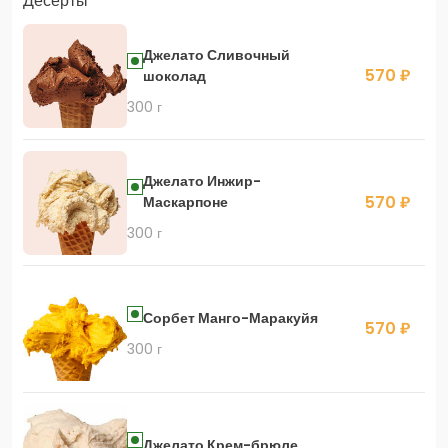
Десерты
Скидка 400 руб. на первый заказ в приложении!
Джелато Сливочный
570 ₽
шоколад
300 г
Скидка 450 руб. на первый заказ в приложении
Джелато Инжир-
570 ₽
Маскарпоне
300 г
Сорбет Манго-Маракуйя
570 ₽
300 г
Джелато Крем-брюле