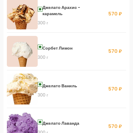
Джелато Арахис -
570 ₽
карамель
300 г
Сорбет Лимон
570 ₽
300 г
Джелато Ваниль
570 ₽
300 г
Джелато Лаванда
570 ₽
300 г