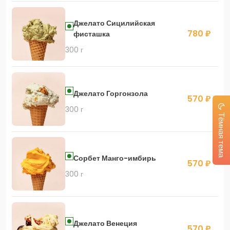
Джелато Сицилийская
780 ₽
фисташка
300 г
Джелато Горгонзола
570 ₽
300 г
Тёмная тема
Сорбет Манго-имбирь
570 ₽
300 г
Джелато Венеция
570 ₽