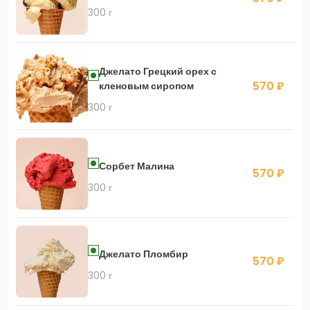
300 г
Джелато Грецкий орех с
570 ₽
кленовым сиропом
300 г
Сорбет Малина
570 ₽
300 г
Джелато Пломбир
570 ₽
300 г