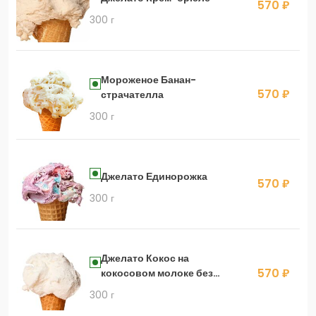
570 ₽
300 г
Мороженое Банан-
570 ₽
страчателла
300 г
Джелато Единорожка
570 ₽
300 г
Джелато Кокос на
570 ₽
кокосовом молоке без
сахара
300 г