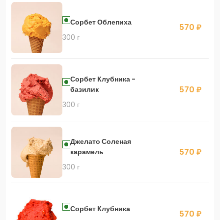
Сорбет Облепиха
570 ₽
300 г
Сорбет Клубника -
570 ₽
базилик
300 г
Джелато Соленая
570 ₽
карамель
300 г
Сорбет Клубника
570 ₽