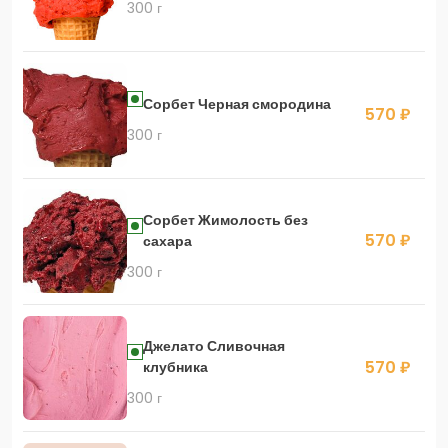
300 г
Сорбет Черная смородина
570 ₽
300 г
Сорбет Жимолость без
570 ₽
сахара
300 г
Джелато Сливочная
570 ₽
клубника
300 г