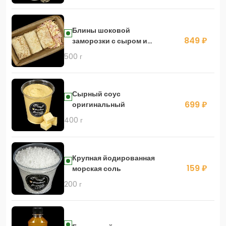
Блины шоковой
849 ₽
заморозки с сыром и
ветчиной
500 г
Сырный соус
699 ₽
оригинальный
400 г
Крупная йодированная
159 ₽
морская соль
200 г