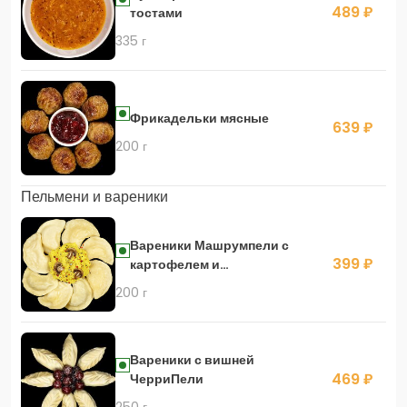
489 ₽
тостами
335 г
Фрикадельки мясные
639 ₽
200 г
Пельмени и вареники
Вареники Машрумпели с
399 ₽
картофелем и
шампиньонами
200 г
Вареники с вишней
469 ₽
ЧерриПели