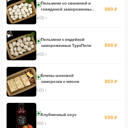
Пельмени со свининой и
889 ₽
говядиной замороженные
МитПели
400 г
Пельмени с индейкой
889 ₽
замороженные ТуркПели
400 г
Блины шоковой
859 ₽
заморозки с мясом
500 г
Клубничный соус
699 ₽
300 г