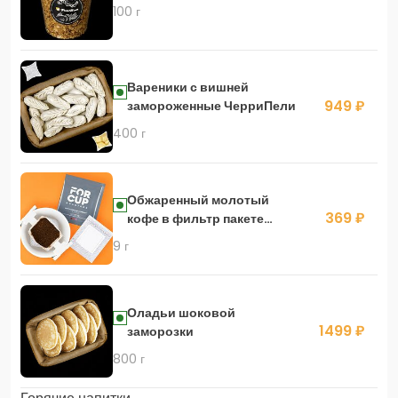
100 г
Вареники с вишней
949 ₽
замороженные ЧерриПели
400 г
Обжаренный молотый
369 ₽
кофе в фильтр пакете
kenya baragvi peaberry
9 г
Оладьи шоковой
1499 ₽
заморозки
800 г