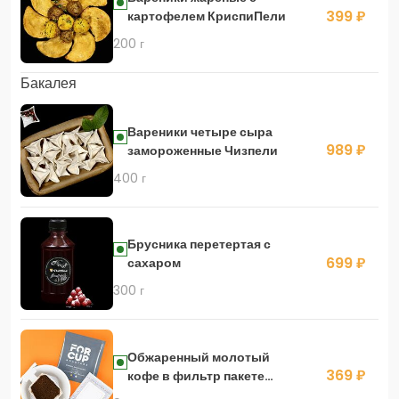
399 ₽
картофелем КриспиПели
200 г
Бакалея
Вареники четыре сыра
989 ₽
замороженные Чизпели
400 г
Брусника перетертая с
699 ₽
сахаром
300 г
Обжаренный молотый
369 ₽
кофе в фильтр пакете
ethiopia banco gotete