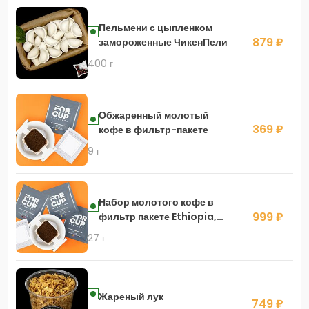
Пельмени с цыпленком
879 ₽
замороженные ЧикенПели
400 г
Обжаренный молотый
369 ₽
кофе в фильтр-пакете
9 г
Набор молотого кофе в
999 ₽
фильтр пакете Ethiopia,
Guatemala, Kenya
27 г
Жареный лук
749 ₽