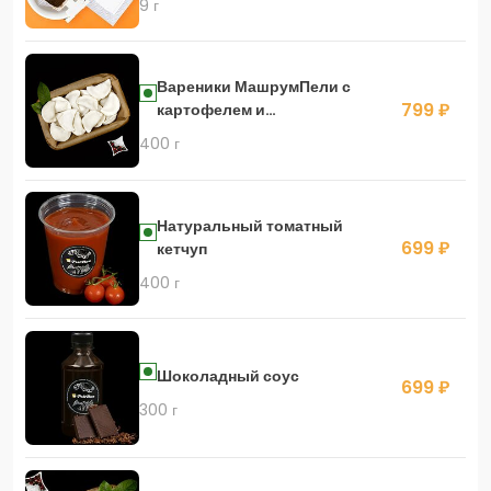
9 г
Вареники МашрумПели с
799 ₽
картофелем и
шампиньонами
400 г
Натуральный томатный
699 ₽
кетчуп
400 г
Шоколадный соус
699 ₽
300 г