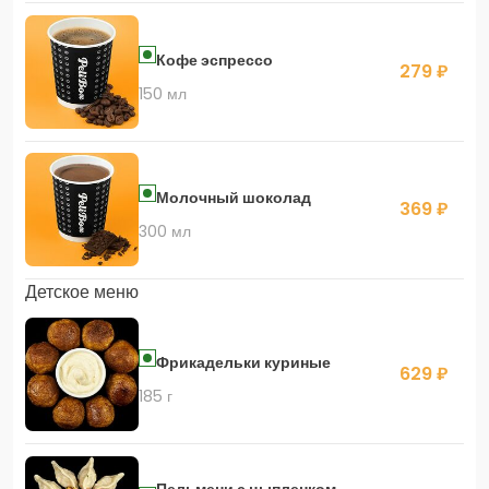
Кофе эспрессо
279 ₽
150 мл
Молочный шоколад
369 ₽
300 мл
Детское меню
Фрикадельки куриные
629 ₽
185 г