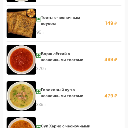
Тосты с чесночным
149 ₽
соусом
95 г
Борщ лёгкий с
499 ₽
чесночными тостами
370 г
Гороховый суп с
479 ₽
чесночными тостами
335 г
Суп Харчо с чесночными