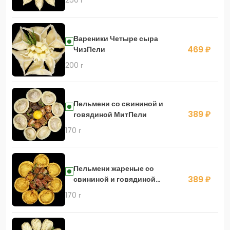
250 г
Вареники Четыре сыра
469 ₽
ЧизПели
200 г
Пельмени со свининой и
389 ₽
говядиной МитПели
170 г
Пельмени жареные со
389 ₽
свининой и говядиной
ФриПели
170 г