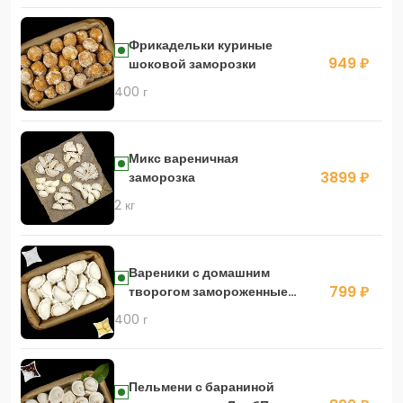
Фрикадельки куриные
949 ₽
шоковой заморозки
400 г
Микс вареничная
3899 ₽
заморозка
2 кг
Вареники с домашним
799 ₽
творогом замороженные
Курдпели
400 г
Пельмени с бараниной