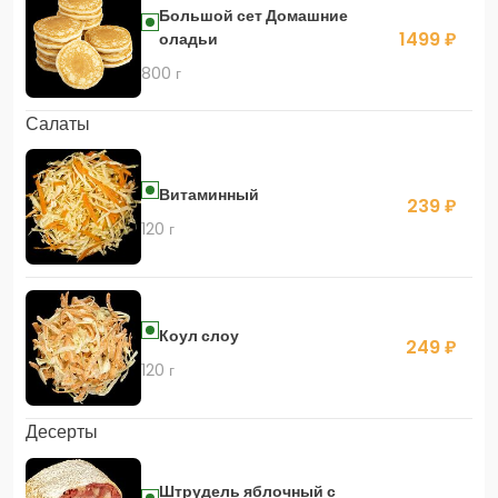
Большой сет Домашние
1499 ₽
оладьи
800 г
Салаты
Витаминный
239 ₽
120 г
Коул слоу
249 ₽
120 г
Десерты
Штрудель яблочный с