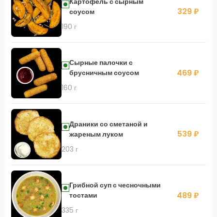
Картофель с сырным
329 ₽
соусом
190 г
Сырные палочки с
469 ₽
брусничным соусом
160 г
Драники со сметаной и
539 ₽
жареным луком
203 г
Грибной суп с чесночными
489 ₽
тостами
335 г