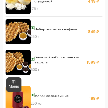
449 ₽
сгущенкой
175 г
Набор эстонских вафель
849 ₽
250 г
Большой набор эстонских
1599 ₽
вафель
500 г
Напитки
Меню
Морс Спелая вишня
198 ₽
250 мл