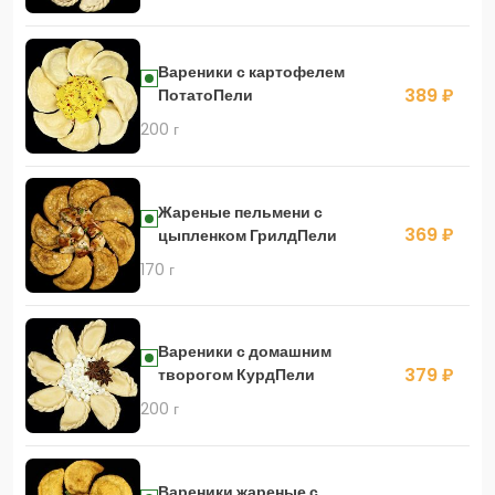
Вареники с картофелем
389 ₽
ПотатоПели
200 г
Жареные пельмени с
369 ₽
цыпленком ГрилдПели
170 г
Вареники с домашним
379 ₽
творогом КурдПели
200 г
Вареники жареные с