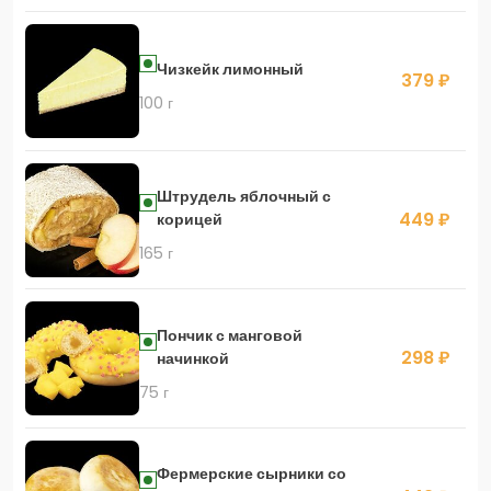
Чизкейк лимонный
379 ₽
100 г
Штрудель яблочный с
449 ₽
корицей
165 г
Пончик с манговой
298 ₽
начинкой
75 г
Фермерские сырники со