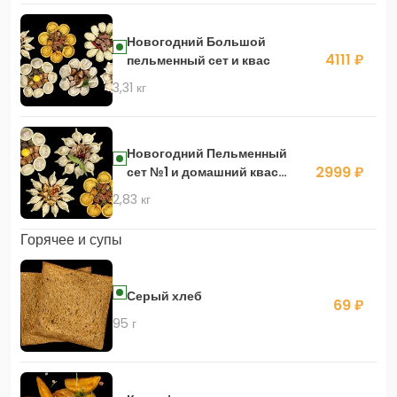
Новогодний Большой
4111 ₽
пельменный сет и квас
3,31 кг
Новогодний Пельменный
2999 ₽
сет №1 и домашний квас
Медоварус
2,83 кг
Горячее и супы
Серый хлеб
69 ₽
95 г