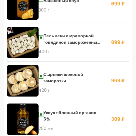
Банановый соус
699 ₽
300 г
Пельмени с мраморной
899 ₽
говядиной замороженные
БифПели
400 г
Сырники шоковой
969 ₽
заморозки
420 г
Уксус яблочный органик
389 ₽
6%
250 мл