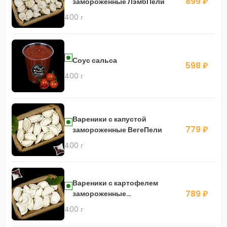
899 ₽
замороженные ЛэмбПели
400 г
Соус сальса
598 ₽
400 г
Вареники с капустой
779 ₽
замороженные ВегеПели
400 г
Вареники с картофелем
789 ₽
замороженные
ПотатопПели
400 г