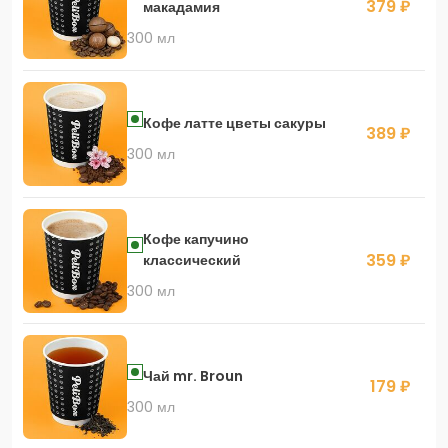
379 ₽
макадамия
300 мл
Кофе латте цветы сакуры
389 ₽
300 мл
Кофе капучино
359 ₽
классический
300 мл
Чай mr. Broun
179 ₽
300 мл