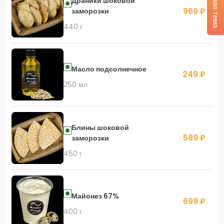
Тёмная тема
Драники шоковой
969 ₽
заморозки
440 г
Масло подсолнечное
249 ₽
250 мл
Блины шоковой
589 ₽
заморозки
450 г
Майонез 67%
699 ₽
400 г