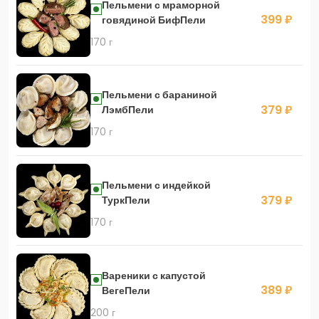
Пельмени с мраморной
399 ₽
говядиной БифПели
170 г
Пельмени с бараниной
379 ₽
ЛэмбПели
170 г
Пельмени с индейкой
379 ₽
ТуркПели
170 г
Вареники с капустой
389 ₽
ВегеПели
200 г