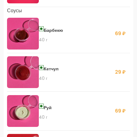
Соусы
Барбекю
69 ₽
40 г
Кетчуп
29 ₽
40 г
Руй
69 ₽
40 г