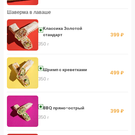
Шаверма в лаваше
Классика Золотой
399 ₽
стандарт
350 г
Шримп с креветками
499 ₽
350 г
BBQ пряно-острый
399 ₽
350 г