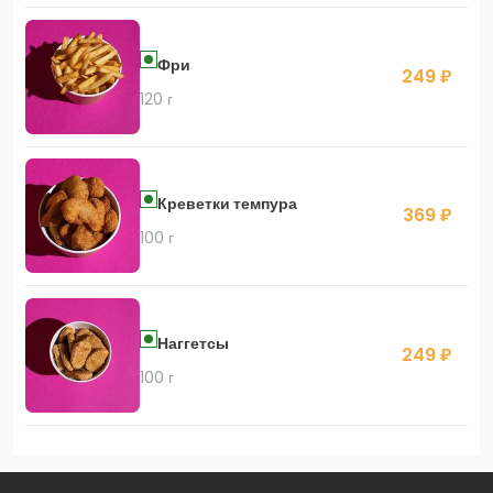
Фри
249 ₽
120 г
Креветки темпура
369 ₽
100 г
Наггетсы
249 ₽
100 г