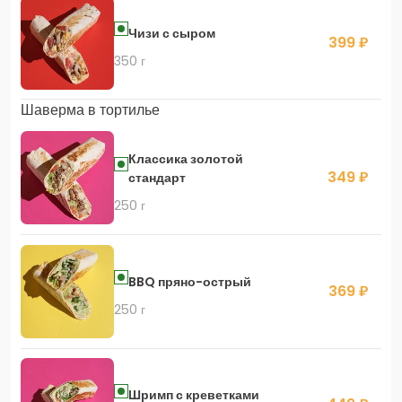
Чизи с сыром
399 ₽
350 г
Шаверма в тортилье
Классика золотой
349 ₽
стандарт
250 г
BBQ пряно-острый
369 ₽
250 г
Шримп с креветками