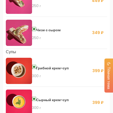
449 ₽
250 г
Чизи с сыром
349 ₽
250 г
Супы
Грибной крем-суп
Тёмная тема
399 ₽
300 г
Сырный крем-суп
399 ₽
300 г