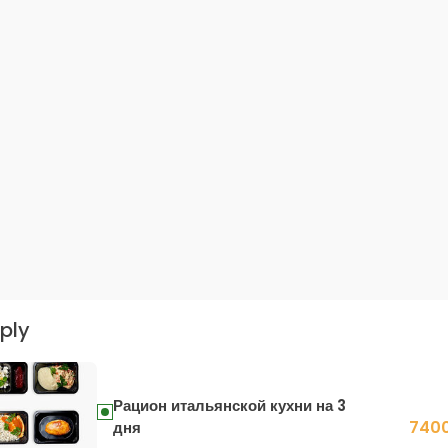
ply
Рацион итальянской кухни на 3
7400
дня