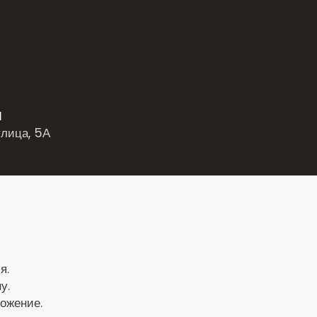
я
улица, 5А
я.
у.
ложение.