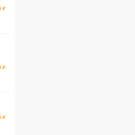
 ₽
 ₽
 ₽