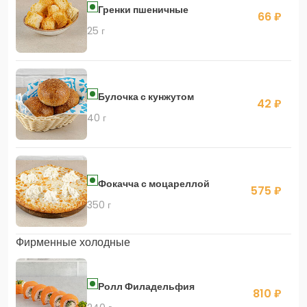
Гренки пшеничные
66 ₽
25 г
Булочка с кунжутом
42 ₽
40 г
Фокачча с моцареллой
575 ₽
350 г
Фирменные холодные
Ролл Филадельфия
810 ₽