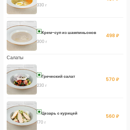
330 г
Крем-суп из шампиньонов
498 ₽
300 г
Салаты
Греческий салат
570 ₽
230 г
Цезарь с курицей
560 ₽
170 г