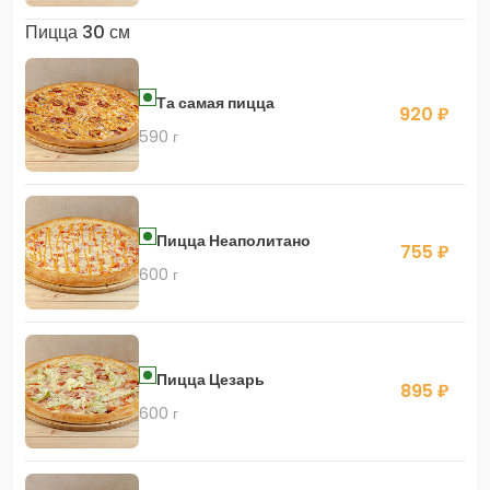
Пицца 30 см
Та самая пицца
920 ₽
590 г
Пицца Неаполитано
755 ₽
600 г
Пицца Цезарь
895 ₽
600 г