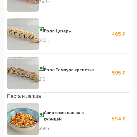
240 г
Ролл Цезарь
465 ₽
230 г
Ролл Темпура креветка
595 ₽
210 г
Паста и лапша
Азиатская лапша с
594 ₽
курицей
350 г