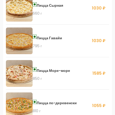
Пицца Сырная
1030 ₽
660 г
Пицца Гавайи
1030 ₽
795 г
Пицца Море-море
1585 ₽
850 г
Пицца по-деревенски
1055 ₽
810 г