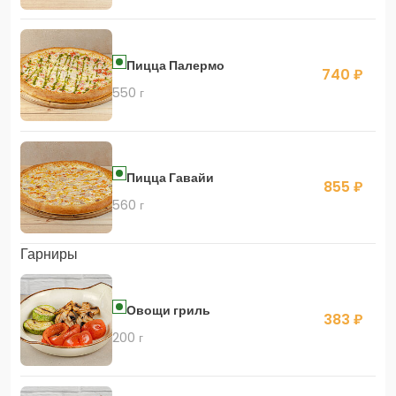
Пицца Палермо
740 ₽
550 г
Пицца Гавайи
855 ₽
560 г
Гарниры
Овощи гриль
383 ₽
200 г