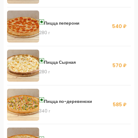
Пицца пеперони
540 ₽
280 г
Пицца Сырная
570 ₽
280 г
Пицца по-деревенски
585 ₽
340 г