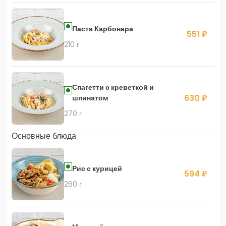
Паста Карбонара
551 ₽
210 г
Спагетти с креветкой и
630 ₽
шпинатом
270 г
Основные блюда
Рис с курицей
594 ₽
260 г