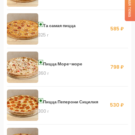
Тёмная тема
Та самая пицца
585 ₽
325 г
Пицца Море-море
798 ₽
360 г
Пицца Пеперони Сицилия
530 ₽
300 г