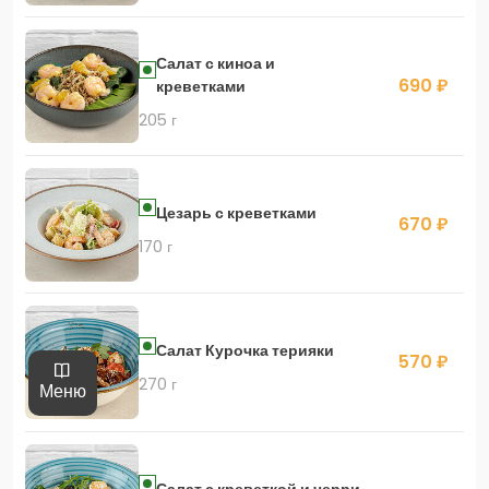
Салат с киноа и
690 ₽
креветками
205 г
Цезарь с креветками
670 ₽
170 г
Салат Курочка терияки
570 ₽
270 г
Меню
Салат с креветкой и черри