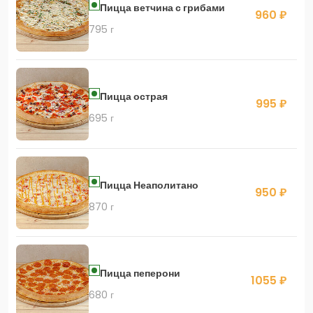
Пицца ветчина с грибами
960 ₽
795 г
Пицца острая
995 ₽
695 г
Пицца Неаполитано
950 ₽
870 г
Пицца пеперони
1055 ₽
680 г