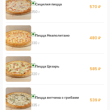
Сицилия пицца
570 ₽
350 г
Пицца Неаполитано
480 ₽
330 г
Пицца Цезарь
585 ₽
320 г
Пицца ветчина с грибами
539 ₽
335 г