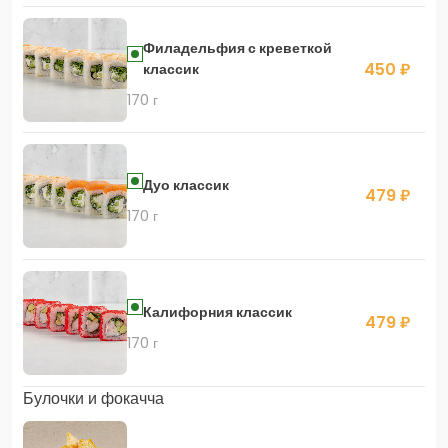
Филадельфия с креветкой
450 ₽
классик
170 г
Дуо классик
479 ₽
170 г
Калифорния классик
479 ₽
170 г
Булочки и фокачча