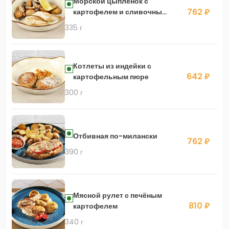
Морской цыпленок с
762 ₽
картофелем и сливочным
песто
335 г
Котлеты из индейки с
642 ₽
картофельным пюре
300 г
Отбивная по-милански
762 ₽
390 г
Мясной рулет с печёным
810 ₽
картофелем
340 г