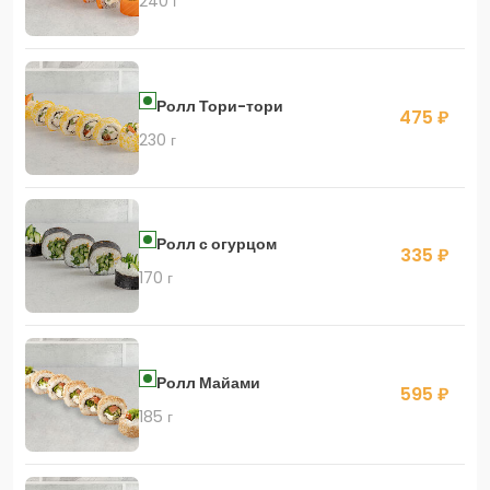
240 г
Ролл Тори-тори
475 ₽
230 г
Ролл с огурцом
335 ₽
170 г
Ролл Майами
595 ₽
185 г