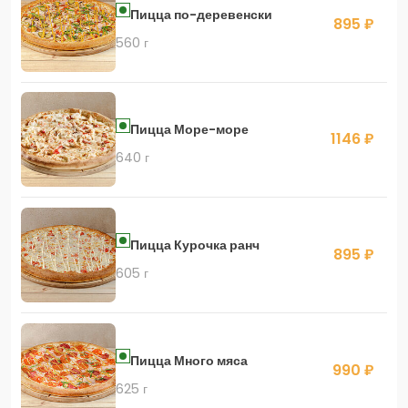
Пицца по-деревенски
895 ₽
560 г
Пицца Море-море
1146 ₽
640 г
Пицца Курочка ранч
895 ₽
605 г
Пицца Много мяса
990 ₽
625 г