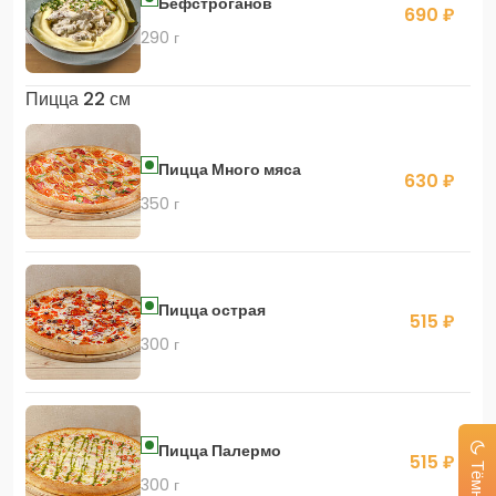
Бефстроганов
690 ₽
290 г
Пицца 22 см
Пицца Много мяса
630 ₽
350 г
Пицца острая
515 ₽
300 г
Пицца Палермо
515 ₽
300 г