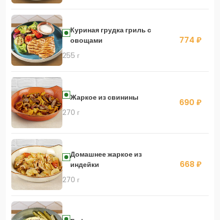
Куриная грудка гриль с
774 ₽
овощами
255 г
Жаркое из свинины
690 ₽
270 г
Домашнее жаркое из
668 ₽
индейки
270 г