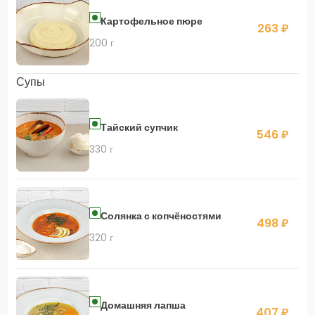
Картофельное пюре
263 ₽
200 г
Супы
Тайский супчик
546 ₽
330 г
Солянка с копчёностями
498 ₽
320 г
Домашняя лапша
407 ₽