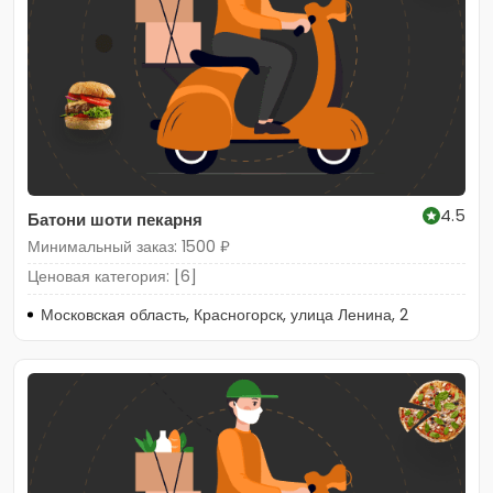
4.5
Батони шоти пекарня
Минимальный заказ: 1500 ₽
Ценовая категория: [6]
Московская область, Красногорск, улица Ленина, 2