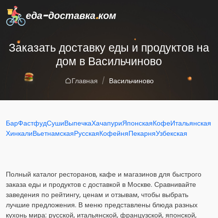
еда-доставка
.
ком
Заказать доставку еды и продуктов на
дом в Васильчиново
Главная
Васильчиново
Бар
Фастфуд
Суши
Выпечка
Хачапури
Японская
Кофе
Итальянская
Хинкали
Вьетнамская
Русская
Кофейня
Пекарня
Узбекская
Полный каталог ресторанов, кафе и магазинов для быстрого
заказа еды и продуктов с доставкой в Москве. Сравнивайте
заведения по рейтингу, ценам и отзывам, чтобы выбрать
лучшие предложения. В меню представлены блюда разных
кухонь мира: русской, итальянской, французской, японской,