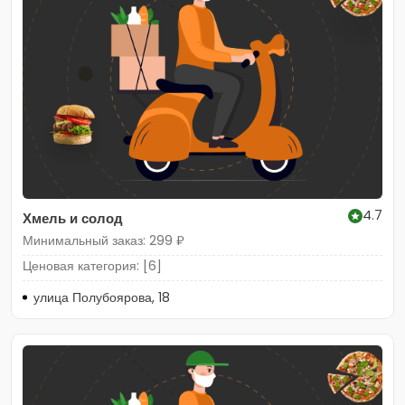
4.7
Хмель и солод
Минимальный заказ: 299 ₽
Ценовая категория: [6]
улица Полубоярова, 18