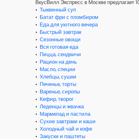
ВкусВилл Экспресс в Москве предлагает 10
•
Тыквенный суп
•
Батат фри с пломбиром
•
Еда для уютного вечера
•
Быстрый завтрак
•
Сезонные овощи
•
Вся готовая еда
•
Пицца, сендвичи
•
Рацион на день
•
Масло, специи
•
Хлебцы, сушки
•
Печенье, торты
•
Варенье, сиропы
•
Кефир, творог
•
Леденцы и жвачка
•
Мармелад и пастила
•
Сухие завтраки и каши
•
Холодный чай и кофе
•
Закуски и паштеты