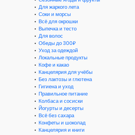
•
Для жаркого лета
•
Соки и морсы
•
Всё для окрошки
•
Выпечка и тесто
•
Для волос
•
Обеды до 300₽
•
Уход за одеждой
•
Локальные продукты
•
Кофе и какао
•
Канцелярия для учёбы
•
Без лактозы и глютена
•
Гигиена и уход
•
Правильное питание
•
Колбаса и сосиски
•
Йогурты и десерты
•
Всё без сахара
•
Конфеты и шоколад
•
Канцелярия и книги