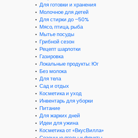
•
Для готовки и хранения
•
Молочное для детей
•
Для стирки до –50%
•
Мясо, птица, рыба
•
Мытье посуды
•
Грибной сезон
•
Рецепт шарлотки
•
Газировка
•
Локальные продукты: Юг
•
Без молока
•
Для тела
•
Сад и отдых
•
Косметика и уход
•
Инвентарь для уборки
•
Питание
•
Для жарких дней
•
Идеи для ужина
•
Косметика от «ВкусВилла»
•
Сезонные ягоды и фрукты