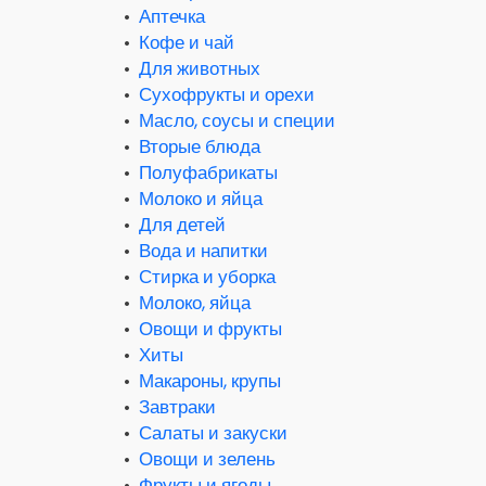
•
Аптечка
•
Кофе и чай
•
Для животных
•
Сухофрукты и орехи
•
Масло, соусы и специи
•
Вторые блюда
•
Полуфабрикаты
•
Молоко и яйца
•
Для детей
•
Вода и напитки
•
Стирка и уборка
•
Молоко, яйца
•
Овощи и фрукты
•
Хиты
•
Макароны, крупы
•
Завтраки
•
Салаты и закуски
•
Овощи и зелень
•
Фрукты и ягоды