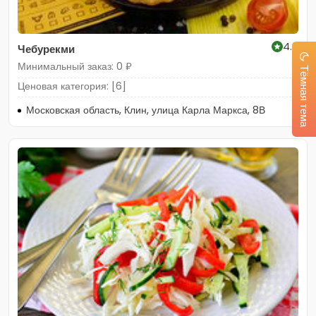
4.8
Чебурекми
Минимальный заказ: 0 ₽
Тёмная тема
Ценовая категория: [6]
Московская область, Клин, улица Карла Маркса, 8В