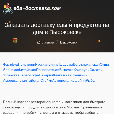
еда-доставка
.
ком
Заказать доставку еды и продуктов на
дом в Высоковске
Главная
Высоковск
Фастфуд
Пельмени
Русская
Блины
Шаурма
Вегетарианская
Суши
Японская
Китайская
Паназиатская
Выпечка
Хачапури
Салаты
Узбекская
Кебаб
Кофе
Пекарня
Кавказская
Сэндвичи
Американская
Тайская
Стейки
Армянская
Кофейня
Рыба
Полный каталог ресторанов, кафе и магазинов для быстрого
заказа еды и продуктов с доставкой в Москве. Сравнивайте
заведения по рейтингу, ценам и отзывам, чтобы выбрать